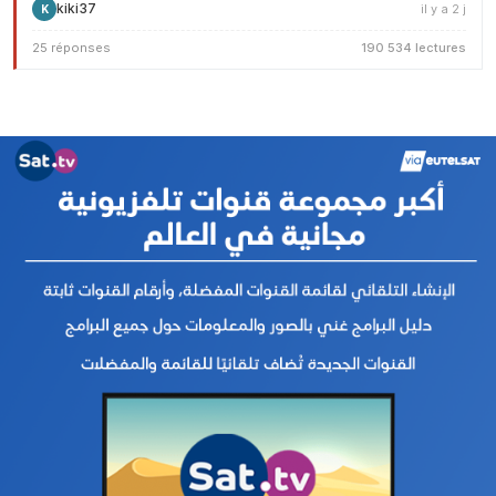
kiki37
il y a 2 j
K
25 réponses
190 534 lectures