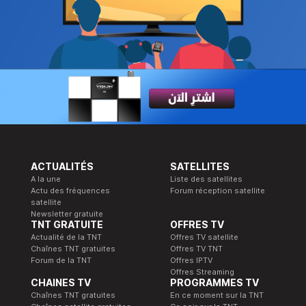
ACTUALITÉS
SATELLITES
A la une
Liste des satellites
Actu des fréquences
Forum réception satellite
satellite
Newsletter gratuite
TNT GRATUITE
OFFRES TV
Actualité de la TNT
Offres TV satellite
Chaînes TNT gratuites
Offres TV TNT
Forum de la TNT
Offres IPTV
Offres Streaming
CHAINES TV
PROGRAMMES TV
Chaînes TNT gratuites
En ce moment sur la TNT