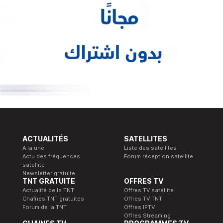
ACTUALITÉS
SATELLITES
A la une
Liste des satellites
Actu des fréquences
Forum réception satellite
satellite
Newsletter gratuite
TNT GRATUITE
OFFRES TV
Actualité de la TNT
Offres TV satellite
Chaînes TNT gratuites
Offres TV TNT
Forum de la TNT
Offres IPTV
Offres Streaming