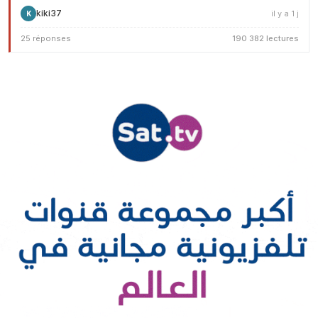
kiki37
il y a 1 j
K
25 réponses
190 382 lectures