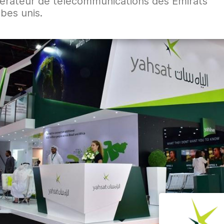
érateur de télécommunications des Émirats
bes unis.