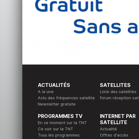
ACTUALITÉS
SATELLITES
A la une
Liste des satellites
Actu des fréquences satellite
Forum réception sate
Newsletter gratuite
PROGRAMMES TV
INTERNET PAR
SATELLITE
En ce moment sur la TNT
Ce soir sur la TNT
Actualité
Tous les programmes
Offres d'accès