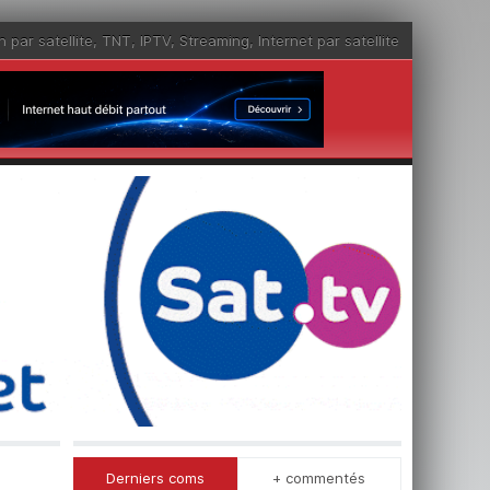
n par satellite
,
TNT
,
IPTV
,
Streaming
,
Internet par satellite
Derniers coms
+ commentés