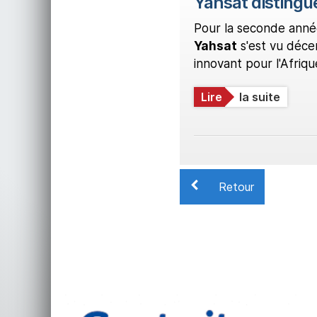
Yahsat distingué
Pour la seconde année
Yahsat
s'est vu déce
innovant pour l'Afriqu
Lire
la suite
Retour