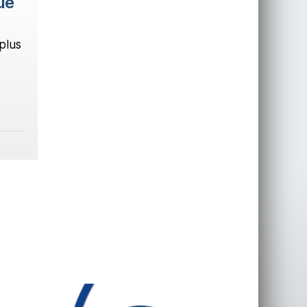
ue
plus