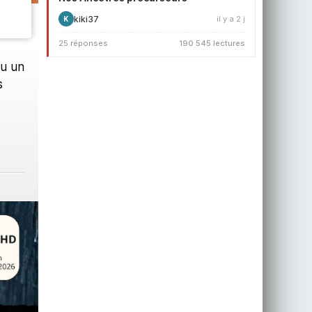
kiki37
il y a 2 j
K
25 réponses
190 545 lectures
lu un
s