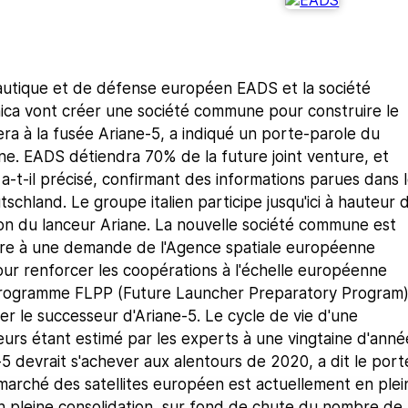
utique et de défense européen EADS et la société
nica vont créer une société commune pour construire le
ra à la fusée Ariane-5, a indiqué un porte-parole du
e. EADS détiendra 70% de la future joint venture, et
-t-il précisé, confirmant des informations parues dans 
tschland. Le groupe italien participe jusqu'ici à hauteur 
ion du lanceur Ariane. La nouvelle société commune est
re à une demande de l'Agence spatiale européenne
pour renforcer les coopérations à l'échelle européenne
programme FLPP (Future Launcher Preparatory Program
r le successeur d'Ariane-5. Le cycle de vie d'une
urs étant estimé par les experts à une vingtaine d'anné
e-5 devrait s'achever aux alentours de 2020, a dit le port
marché des satellites européen est actuellement en plei
en pleine consolidation, sur fond de chute du nombre de