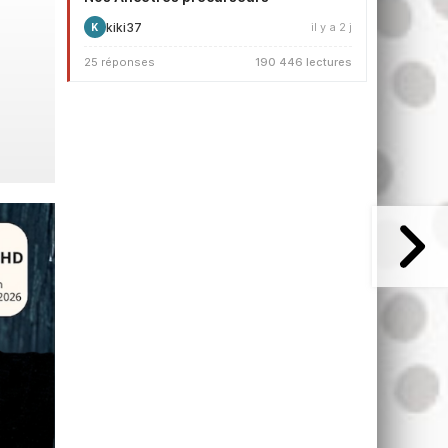
kiki37
il y a 2 j
K
25 réponses
190 446 lectures