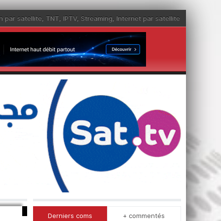
n par satellite
,
TNT
,
IPTV
,
Streaming
,
Internet par satellite
Derniers coms
+ commentés