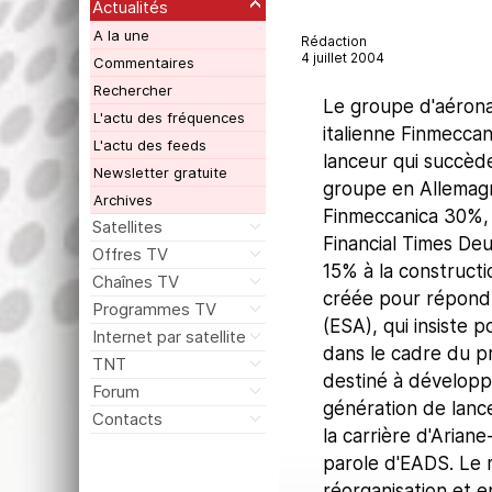
Actualités
A la une
Rédaction
4 juillet 2004
Commentaires
Rechercher
Le groupe d'aérona
L'actu des fréquences
italienne Finmecca
L'actu des feeds
lanceur qui succède
Newsletter gratuite
groupe en Allemagn
Archives
Finmeccanica 30%, a
Satellites
Financial Times Deu
Offres TV
15% à la construct
Chaînes TV
créée pour répond
Programmes TV
(ESA), qui insiste 
Internet par satellite
dans le cadre du 
TNT
destiné à développe
Forum
génération de lance
Contacts
la carrière d'Arian
parole d'EADS. Le 
réorganisation et 