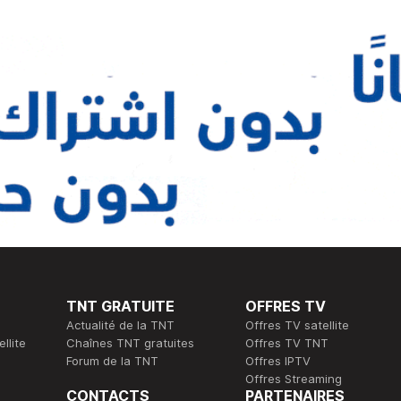
TNT GRATUITE
OFFRES TV
Actualité de la TNT
Offres TV satellite
llite
Chaînes TNT gratuites
Offres TV TNT
Forum de la TNT
Offres IPTV
Offres Streaming
CONTACTS
PARTENAIRES