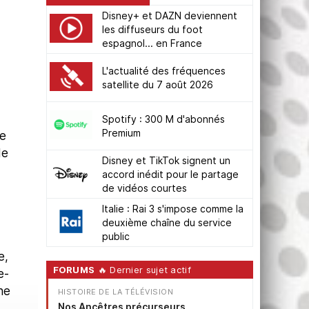
Disney+ et DAZN deviennent
les diffuseurs du foot
espagnol... en France
L'actualité des fréquences
satellite du 7 août 2026
Spotify : 300 M d'abonnés
Premium
le
de
Disney et TikTok signent un
accord inédit pour le partage
de vidéos courtes
Italie : Rai 3 s'impose comme la
)
deuxième chaîne du service
public
e,
FORUMS
🔥 Dernier sujet actif
e-
ne
HISTOIRE DE LA TÉLÉVISION
Nos Ancêtres précurseurs