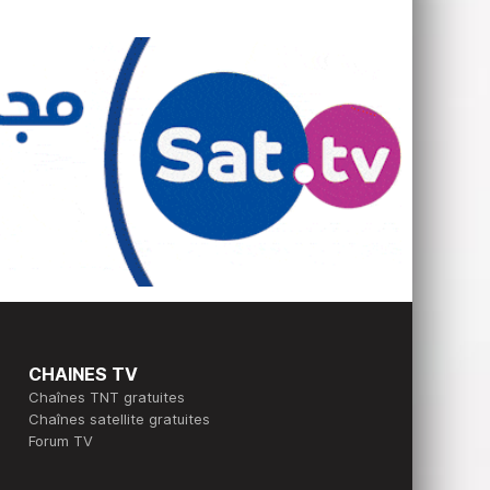
CHAINES TV
Chaînes TNT gratuites
Chaînes satellite gratuites
Forum TV