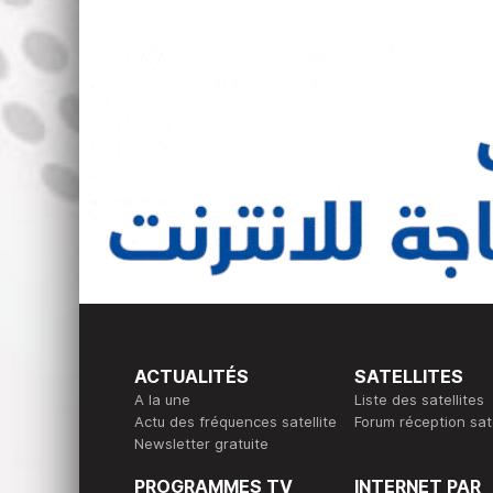
ACTUALITÉS
SATELLITES
A la une
Liste des satellites
Actu des fréquences satellite
Forum réception sate
Newsletter gratuite
PROGRAMMES TV
INTERNET PAR