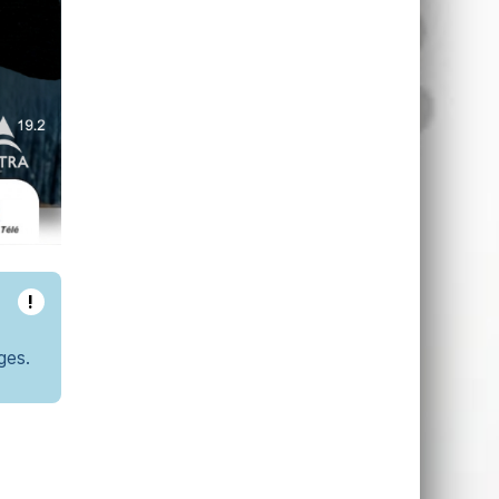
!
ges.