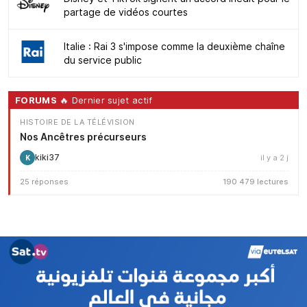
partage de vidéos courtes
Italie : Rai 3 s'impose comme la deuxième chaîne
du service public
FORUMS
🔥 Dernier sujet actif
HISTOIRE DE LA TÉLÉVISION
Nos Ancêtres précurseurs
kiki37
il y a 2 j
K
25 réponses
190 479 lectures