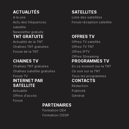
ACTUALITÉS
SATELLITES
A la une
Liste des satellites
Actu des fréquences
Forum réception satellite
satellite
Newsletter gratuite
TNT GRATUITE
OFFRES TV
Actualité de la TNT
Offres TV satellite
Chaînes TNT gratuites
Offres TV TNT
Forum de la TNT
Offres IPTV
Offres Streaming
CHAINES TV
PROGRAMMES TV
Chaînes TNT gratuites
En ce moment sur la TNT
Chaînes satellite gratuites
Ce soir sur la TNT
Forum TV
Tous les programmes
INTERNET PAR
CONTACTS
SATELLITE
Rédaction
Actualité
Publicité
Offres d'accès
Général
Forum
PARTENAIRES
Formation CEH
Formation CISSP