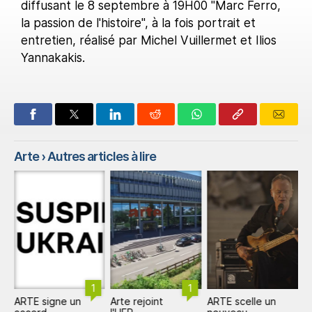
diffusant le 8 septembre à 19H00 "Marc Ferro,
la passion de l'histoire", à la fois portrait et
entretien, réalisé par Michel Vuillermet et Ilios
Yannakakis.
Arte
› Autres articles à lire
1
1
ARTE signe un
Arte rejoint
ARTE scelle un
A