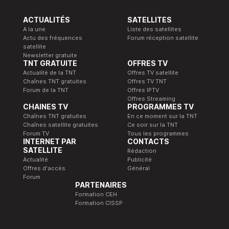
ACTUALITÉS
SATELLITES
A la une
Liste des satellites
Actu des fréquences
Forum réception satellite
satellite
Newsletter gratuite
TNT GRATUITE
OFFRES TV
Actualité de la TNT
Offres TV satellite
Chaînes TNT gratuites
Offres TV TNT
Forum de la TNT
Offres IPTV
Offres Streaming
CHAINES TV
PROGRAMMES TV
Chaînes TNT gratuites
En ce moment sur la TNT
Chaînes satellite gratuites
Ce soir sur la TNT
Forum TV
Tous les programmes
INTERNET PAR
CONTACTS
SATELLITE
Rédaction
Actualité
Publicité
Offres d'accès
Général
Forum
PARTENAIRES
Formation CEH
Formation CISSP