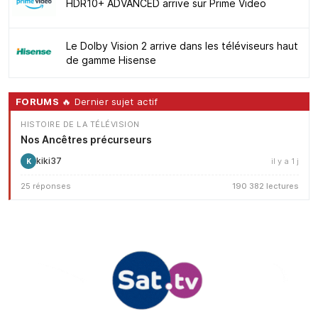
HDR10+ ADVANCED arrive sur Prime Video
Le Dolby Vision 2 arrive dans les téléviseurs haut
de gamme Hisense
FORUMS
🔥 Dernier sujet actif
HISTOIRE DE LA TÉLÉVISION
Nos Ancêtres précurseurs
kiki37
il y a 1 j
K
25 réponses
190 382 lectures