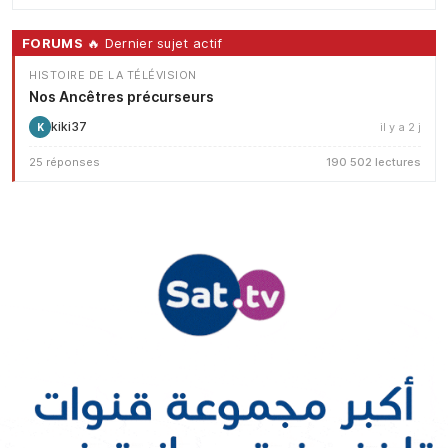
FORUMS
🔥 Dernier sujet actif
HISTOIRE DE LA TÉLÉVISION
Nos Ancêtres précurseurs
kiki37
il y a 2 j
K
25 réponses
190 502 lectures