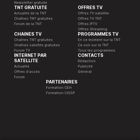
Newsletter gratuite
TNT GRATUITE
OFFRES TV
Actualité de la TNT
Offres TV satellite
Chaînes TNT gratuites
Offres TV TNT
Forum de la TNT
Offres IPTV
Offres Streaming
CHAINES TV
PROGRAMMES TV
Chaînes TNT gratuites
En ce moment sur la TNT
Chaînes satellite gratuites
Ce soir sur la TNT
Forum TV
Tous les programmes
INTERNET PAR
CONTACTS
SATELLITE
Rédaction
Actualité
Publicité
Offres d'accès
Général
Forum
PARTENAIRES
Formation CEH
Formation CISSP