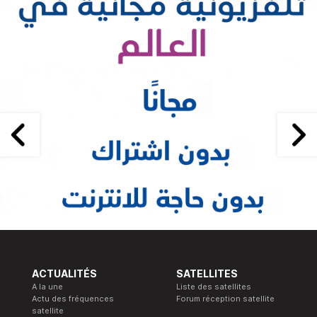
ACTUALITÉS
SATELLITES
A la une
Liste des satellites
Actu des fréquences
Forum réception satellite
satellite