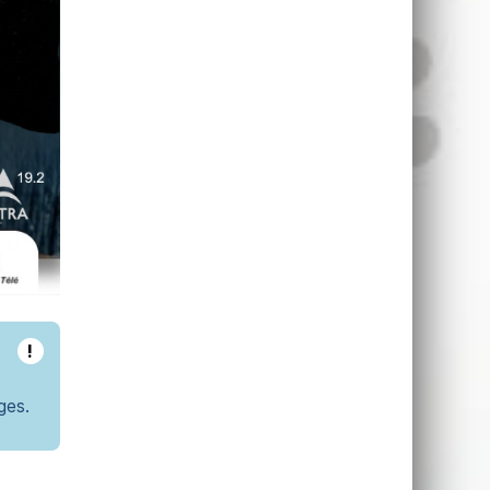
!
ges.