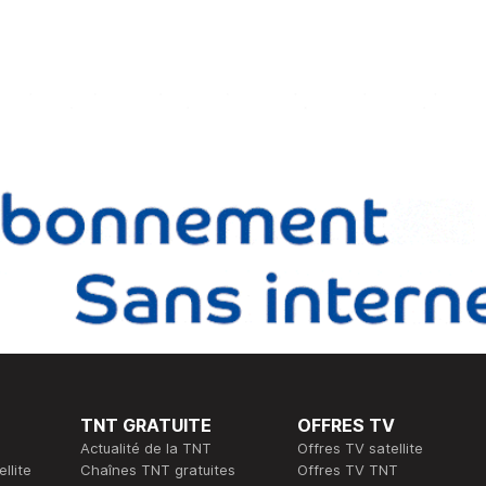
TNT GRATUITE
OFFRES TV
Actualité de la TNT
Offres TV satellite
llite
Chaînes TNT gratuites
Offres TV TNT