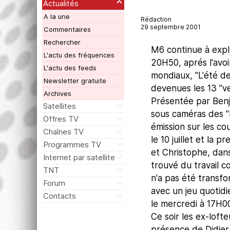
Actualités
A la une
Rédaction
29 septembre 2001
Commentaires
Rechercher
M6 continue à explo
L'actu des fréquences
20H50, aprés l'avoi
L'actu des feeds
mondiaux, "L'été de
Newsletter gratuite
devenues les 13 "ve
Archives
Présentée par Benja
Satellites
sous caméras des "l
Offres TV
émission sur les cou
Chaînes TV
le 10 juillet et la
Programmes TV
et Christophe, dans
Internet par satellite
trouvé du travail c
TNT
n'a pas été transfo
Forum
avec un jeu quotidi
Contacts
le mercredi à 17H0
Ce soir les ex-lofte
présence de Didier 