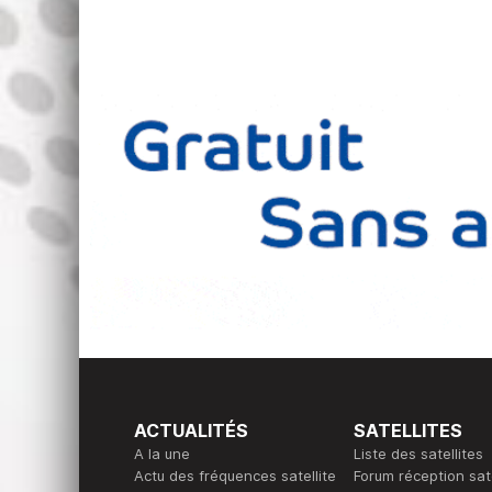
ACTUALITÉS
SATELLITES
A la une
Liste des satellites
Actu des fréquences satellite
Forum réception sate