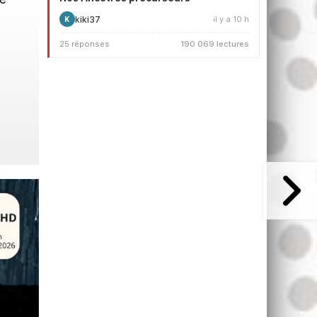
kiki37
il y a 10 h
K
25 réponses
190 069 lectures