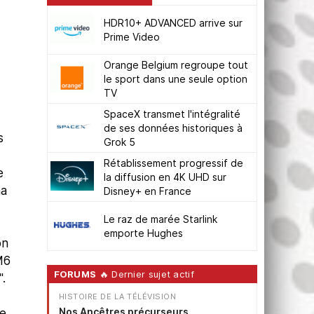
HDR10+ ADVANCED arrive sur
Prime Video
Orange Belgium regroupe tout
le sport dans une seule option
TV
SpaceX transmet l'intégralité
de ses données historiques à
s
Grok 5
Rétablissement progressif de
e
la diffusion en 4K UHD sur
na
Disney+ en France
Le raz de marée Starlink
emporte Hughes
on
M6
FORUMS
🔥 Dernier sujet actif
.
HISTOIRE DE LA TÉLÉVISION
Nos Ancêtres précurseurs
de