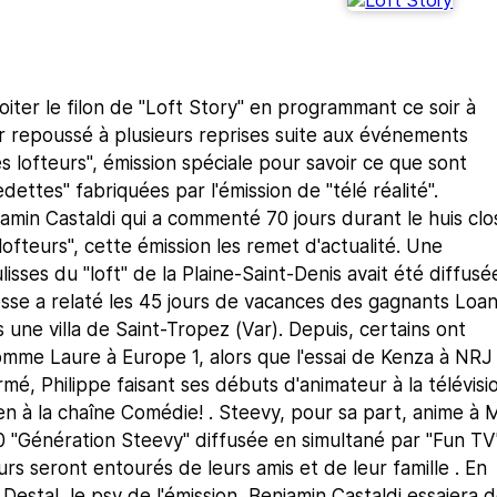
iter le filon de "Loft Story" en programmant ce soir à
r repoussé à plusieurs reprises suite aux événements
s lofteurs", émission spéciale pour savoir ce que sont
dettes" fabriquées par l'émission de "télé réalité".
min Castaldi qui a commenté 70 jours durant le huis clo
ofteurs", cette émission les remet d'actualité. Une
lisses du "loft" de la Plaine-Saint-Denis avait été diffusé
 presse a relaté les 45 jours de vacances des gagnants Loa
 une villa de Saint-Tropez (Var). Depuis, certains ont
omme Laure à Europe 1, alors que l'essai de Kenza à NRJ
rmé, Philippe faisant ses débuts d'animateur à la télévisi
en à la chaîne Comédie! . Steevy, pour sa part, anime à 
0 "Génération Steevy" diffusée en simultané par "Fun TV"
urs seront entourés de leurs amis et de leur famille . En
Destal, le psy de l'émission, Benjamin Castaldi essaiera 