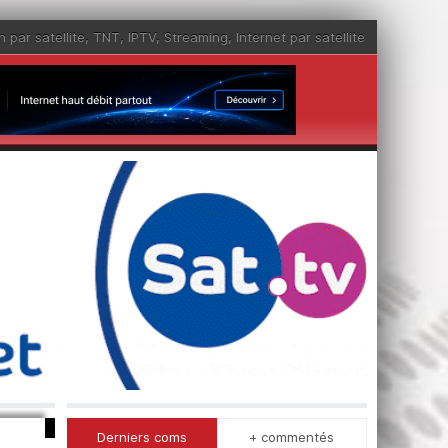
n par satellite
,
TNT
,
IPTV
,
Streaming
,
Internet par satellite
Derniers coms
+ commentés