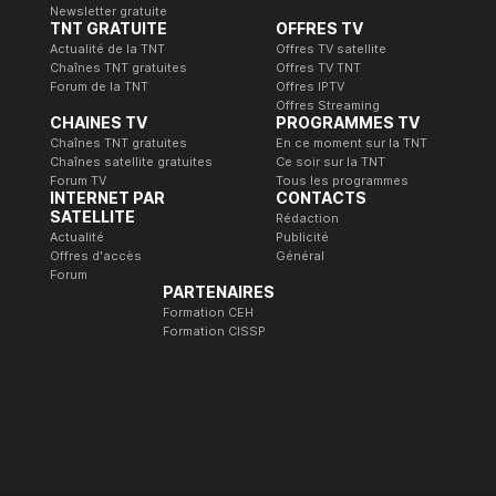
Newsletter gratuite
TNT GRATUITE
OFFRES TV
Actualité de la TNT
Offres TV satellite
Chaînes TNT gratuites
Offres TV TNT
Forum de la TNT
Offres IPTV
Offres Streaming
CHAINES TV
PROGRAMMES TV
Chaînes TNT gratuites
En ce moment sur la TNT
Chaînes satellite gratuites
Ce soir sur la TNT
Forum TV
Tous les programmes
INTERNET PAR
CONTACTS
SATELLITE
Rédaction
Actualité
Publicité
Offres d'accès
Général
Forum
PARTENAIRES
Formation CEH
Formation CISSP