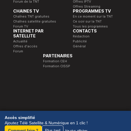
Forum de la TNT
Offres IPTV
Offres Streaming
CHAINES TV
PROGRAMMES TV
Chaînes TNT gratuites
En ce moment sur la TNT
Chaînes satellite gratuites
Ce soir sur la TNT
Forum TV
Tous les programmes
INTERNET PAR
CONTACTS
SATELLITE
Rédaction
Actualité
Publicité
Offres d'accès
Général
Forum
PARTENAIRES
Formation CEH
Formation CISSP
© 1989-2026 Télé Satellite et Numérique.
Accès simplifié
Ajoutez Télé Satellite & Numérique en 1 clic !
Comment faire ?
Plus tard
Ne plus afficher