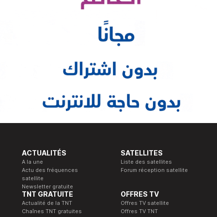
ACTUALITÉS
SATELLITES
A la une
Liste des satellites
Actu des fréquences
Forum réception satellite
satellite
Newsletter gratuite
TNT GRATUITE
OFFRES TV
Actualité de la TNT
Offres TV satellite
Chaînes TNT gratuites
Offres TV TNT