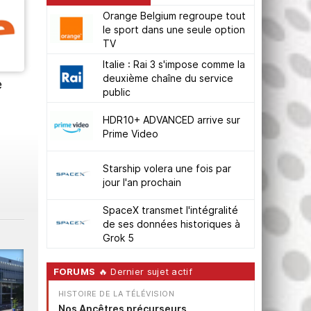
Orange Belgium regroupe tout
le sport dans une seule option
TV
Italie : Rai 3 s'impose comme la
deuxième chaîne du service
e
public
HDR10+ ADVANCED arrive sur
Prime Video
Starship volera une fois par
jour l'an prochain
SpaceX transmet l'intégralité
de ses données historiques à
Grok 5
FORUMS
🔥 Dernier sujet actif
HISTOIRE DE LA TÉLÉVISION
Nos Ancêtres précurseurs