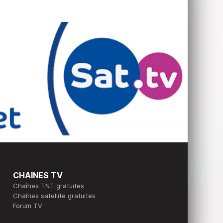
CHAINES TV
Chaînes TNT gratuites
Chaînes satellite gratuites
Forum TV