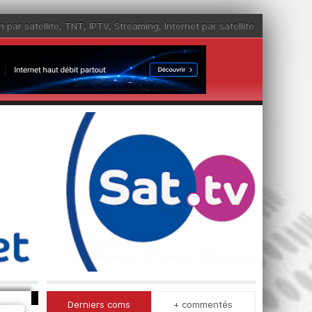
n par satellite
,
TNT
,
IPTV
,
Streaming
,
Internet par satellite
Derniers coms
+ commentés