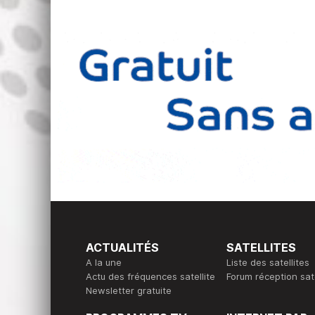
ACTUALITÉS
SATELLITES
A la une
Liste des satellites
Actu des fréquences satellite
Forum réception sate
Newsletter gratuite