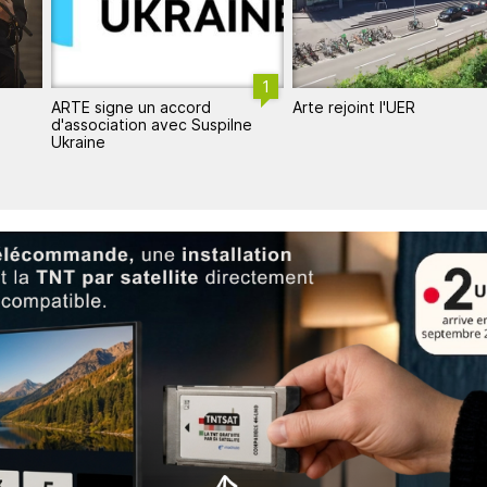
1
1
Arte rejoint l'UER
ARTE scelle un nouveau
ne
partenariat européen