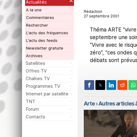
Actualités
A la une
Rédaction
27 septembre 2001
Commentaires
Rechercher
Théma ARTE "vivre a
L'actu des fréquences
septembre une soir
L'actu des feeds
"Vivre avec le risq
Newsletter gratuite
zéro", "ces ondes q
Archives
débats sont prévus
Satellites
Offres TV
Chaînes TV
Programmes TV
Internet par satellite
TNT
Arte
› Autres articles à
Forum
Contacts