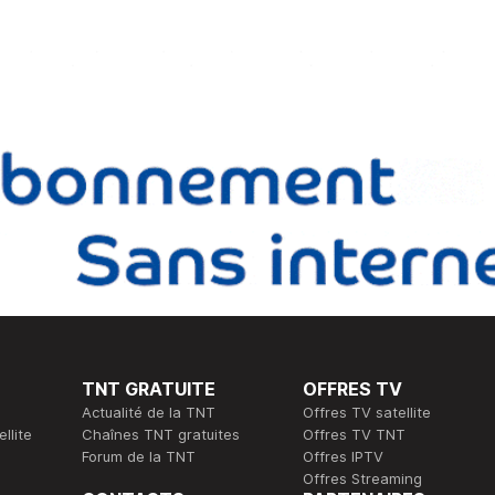
TNT GRATUITE
OFFRES TV
Actualité de la TNT
Offres TV satellite
llite
Chaînes TNT gratuites
Offres TV TNT
Forum de la TNT
Offres IPTV
Offres Streaming