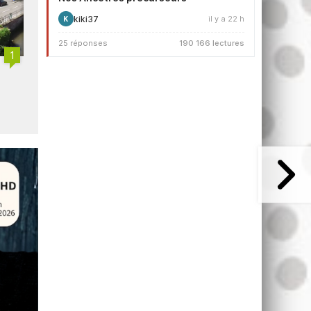
kiki37
il y a 22 h
K
25 réponses
190 166 lectures
1
ARTE signe un accord
Arte rejoint l'UER
d'association avec Suspilne
Ukraine