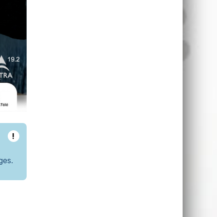
!
ges.