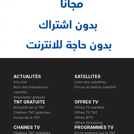
ACTUALITÉS
SATELLITES
A la une
Liste des satellites
Actu des fréquences
Forum réception satellite
satellite
Newsletter gratuite
TNT GRATUITE
OFFRES TV
Actualité de la TNT
Offres TV satellite
Chaînes TNT gratuites
Offres TV TNT
Forum de la TNT
Offres IPTV
Offres Streaming
CHAINES TV
PROGRAMMES TV
Chaînes TNT gratuites
En ce moment sur la TNT