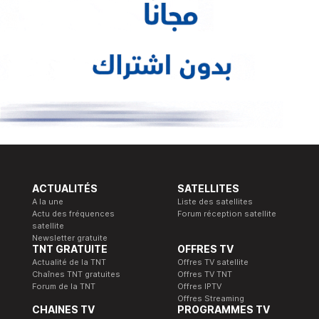
ACTUALITÉS
SATELLITES
A la une
Liste des satellites
Actu des fréquences
Forum réception satellite
satellite
Newsletter gratuite
TNT GRATUITE
OFFRES TV
Actualité de la TNT
Offres TV satellite
Chaînes TNT gratuites
Offres TV TNT
Forum de la TNT
Offres IPTV
Offres Streaming
CHAINES TV
PROGRAMMES TV