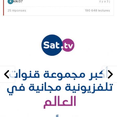
kiki37
il y a 3 j
K
25 réponses
190 648 lectures