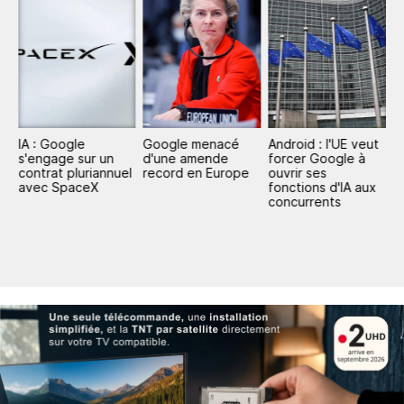
IA : Google
Google menacé
Android : l'UE veut
G
e
s'engage sur un
d'une amende
forcer Google à
G
contrat pluriannuel
record en Europe
ouvrir ses
avec SpaceX
fonctions d'IA aux
concurrents