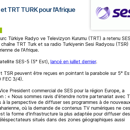
et TRT TURK pour l'Afrique
c turc Türkiye Radyo ve Televizyon Kurumu (TRT) a retenu SE
sa chaîne TRT Turk et sa radio Turkiyenin Sesi Radyosu (TSR) 
ienne de l'Afrique.
atellite SES-5 (5° Est),
lancé en juillet dernier
.
t TSR peuvent être reçues en pointant la parabole sur 5° Es
 FEC 3/4).
Vice President commercial de SES pour la région Europe, a
on : « Nous sommes ravis d'étendre notre partenariat avec 
ns à la perspective de diffuser ses programmes à de nouveau
saharienne, où la demande de contenus TV numériques ne ce
 est la forme d'infrastructure la plus adaptée pour diffuser des
éléspectateurs situés dans des zones géographiques aussi