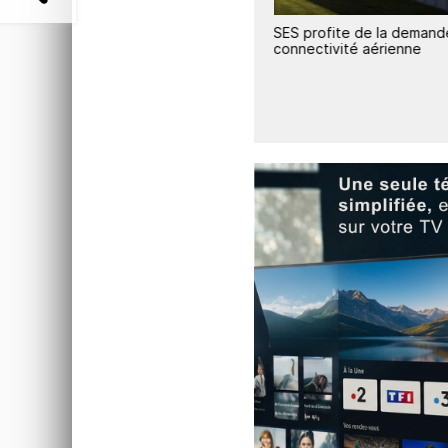
e
SES affiche un semestre solide
SES profite de la demand
et prépare une montée en
connectivité aérienne
puissance