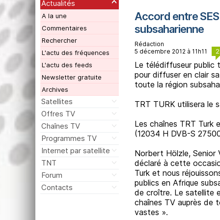
Actualités
Accord entre SES 
A la une
subsaharienne
Commentaires
Rechercher
Rédaction
2
5 décembre 2012 à 11h11
L'actu des fréquences
Le télédiffuseur publi
L'actu des feeds
pour diffuser en clair 
Newsletter gratuite
toute la région subsahar
Archives
Satellites
TRT TURK utilisera le s
Offres TV
Les chaînes TRT Turk e
Chaînes TV
(12034 H DVB-S 27500
Programmes TV
Internet par satellite
Norbert Hölzle, Senior 
TNT
déclaré à cette occasi
Turk et nous réjouisso
Forum
publics en Afrique sub
Contacts
de croître. Le satellite
chaînes TV auprès de t
vastes ».