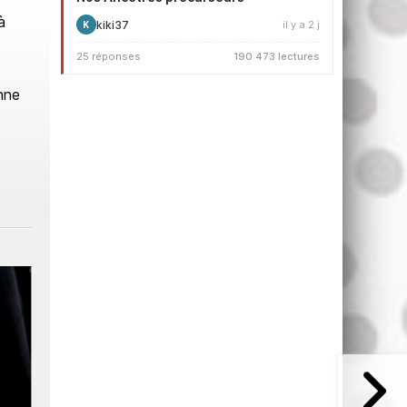
à
kiki37
il y a 2 j
K
25 réponses
190 473 lectures
nne