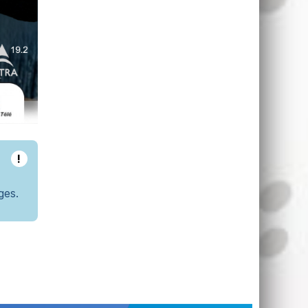
!
ges.