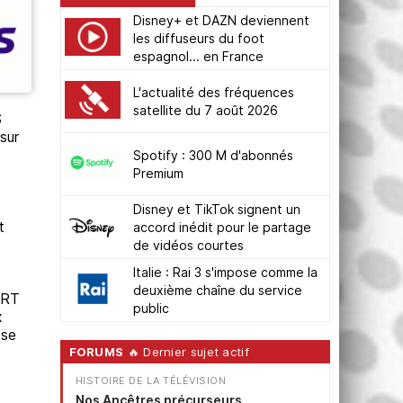
Disney+ et DAZN deviennent
les diffuseurs du foot
espagnol... en France
L'actualité des fréquences
satellite du 7 août 2026
S
sur
Spotify : 300 M d'abonnés
Premium
Disney et TikTok signent un
t
accord inédit pour le partage
de vidéos courtes
Italie : Rai 3 s'impose comme la
deuxième chaîne du service
TRT
public
x
sse
FORUMS
🔥 Dernier sujet actif
HISTOIRE DE LA TÉLÉVISION
Nos Ancêtres précurseurs