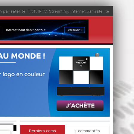
n par satellite
,
TNT
,
IPTV
,
Streaming
,
Internet par satellite
Derniers coms
+ commentés