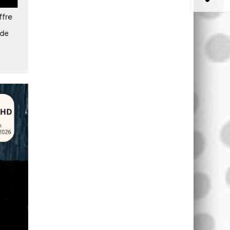
ffre
SES apporte la connectivité
SES : « L'espace est un
satellite aux réfugiés de
domaine de guerre »
 de
Farchana au Tchad