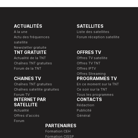
ACTUALITÉS
SATELLITES
A la une
Liste des satellites
Actu des fréquences
Forum réception satellite
satellite
Newsletter gratuite
TNT GRATUITE
OFFRES TV
Actualité de la TNT
Offres TV satellite
Chaînes TNT gratuites
Offres TV TNT
Forum de la TNT
Offres IPTV
Offres Streaming
CHAINES TV
PROGRAMMES TV
Chaînes TNT gratuites
En ce moment sur la TNT
Chaînes satellite gratuites
Ce soir sur la TNT
Forum TV
Tous les programmes
INTERNET PAR
CONTACTS
SATELLITE
Rédaction
Actualité
Publicité
Offres d'accès
Général
Forum
PARTENAIRES
Formation CEH
Formation CISSP