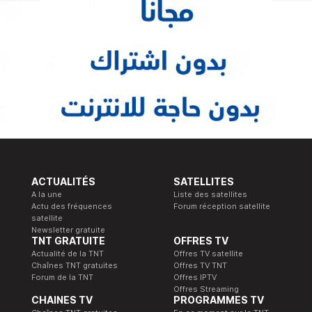
ACTUALITÉS
SATELLITES
A la une
Liste des satellites
Actu des fréquences
Forum réception satellite
satellite
Newsletter gratuite
TNT GRATUITE
OFFRES TV
Actualité de la TNT
Offres TV satellite
Chaînes TNT gratuites
Offres TV TNT
Forum de la TNT
Offres IPTV
Offres Streaming
CHAINES TV
PROGRAMMES TV