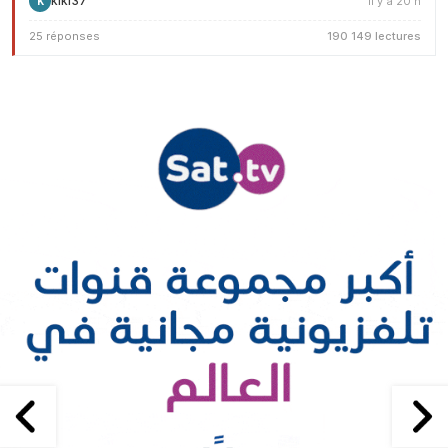
kiki37
il y a 20 h
K
25 réponses
190 149 lectures