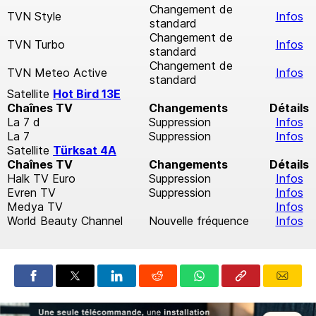
Changement de
TVN Style
Infos
standard
Changement de
TVN Turbo
Infos
standard
Changement de
TVN Meteo Active
Infos
standard
Satellite
Hot Bird 13E
Chaînes TV
Changements
Détails
La 7 d
Suppression
Infos
La 7
Suppression
Infos
Satellite
Türksat 4A
Chaînes TV
Changements
Détails
Halk TV Euro
Suppression
Infos
Evren TV
Suppression
Infos
Medya TV
Infos
World Beauty Channel
Nouvelle fréquence
Infos