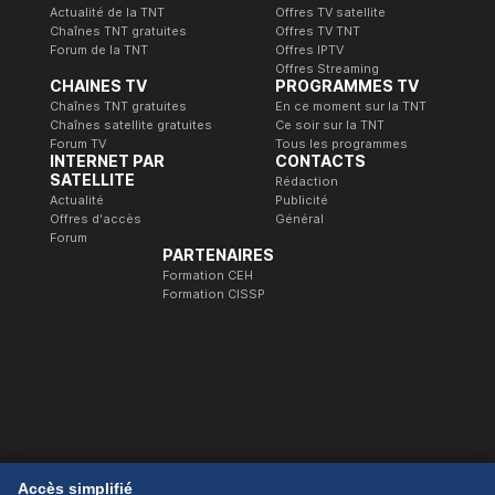
Actualité de la TNT
Offres TV satellite
Chaînes TNT gratuites
Offres TV TNT
Forum de la TNT
Offres IPTV
Offres Streaming
CHAINES TV
PROGRAMMES TV
Chaînes TNT gratuites
En ce moment sur la TNT
Chaînes satellite gratuites
Ce soir sur la TNT
Forum TV
Tous les programmes
INTERNET PAR
CONTACTS
SATELLITE
Rédaction
Actualité
Publicité
Offres d'accès
Général
Forum
PARTENAIRES
Formation CEH
Formation CISSP
© 1989-2026 Télé Satellite et Numérique.
Accès simplifié