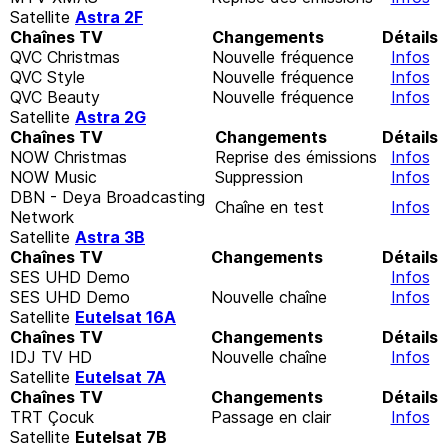
Satellite
Astra 2F
Chaînes TV
Changements
Détails
QVC Christmas
Nouvelle fréquence
Infos
QVC Style
Nouvelle fréquence
Infos
QVC Beauty
Nouvelle fréquence
Infos
Satellite
Astra 2G
Chaînes TV
Changements
Détails
NOW Christmas
Reprise des émissions
Infos
NOW Music
Suppression
Infos
DBN - Deya Broadcasting
Chaîne en test
Infos
Network
Satellite
Astra 3B
Chaînes TV
Changements
Détails
SES UHD Demo
Infos
SES UHD Demo
Nouvelle chaîne
Infos
Satellite
Eutelsat 16A
Chaînes TV
Changements
Détails
IDJ TV HD
Nouvelle chaîne
Infos
Satellite
Eutelsat 7A
Chaînes TV
Changements
Détails
TRT Çocuk
Passage en clair
Infos
Satellite
Eutelsat 7B