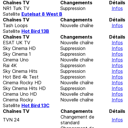
Chaînes TV
Changements
Détails
NR1 Turk TV
Suppression
Infos
Satellite
Eutelsat 8 West B
Chaînes TV
Changements
Détails
Tash Loops
Nouvelle chaîne
Infos
Satellite
Hot Bird 13B
Chaînes TV
Changements
Détails
ESAT UK TV
Nouvelle chaîne
Infos
Sky Cinema HD
Suppression
Infos
Sky Cinema 1
Suppression
Infos
Cinema Uno
Nouvelle chaîne
Infos
Rai 4K
Suppression
Infos
Sky Cinema Hits
Suppression
Infos
Hot Bird 4k Test
Suppression
Infos
Cinema Rocky HD
Nouvelle chaîne
Infos
Sky Cinema Hits HD
Suppression
Infos
Cinema Uno HD
Nouvelle chaîne
Infos
Cinema Rocky
Nouvelle chaîne
Infos
Satellite
Hot Bird 13C
Chaînes TV
Changements
Détails
Changement de
TVN 24
Infos
standard