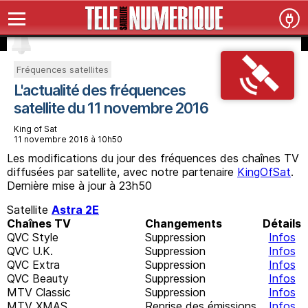
Fréquences satellites
L'actualité des fréquences
satellite du 11 novembre 2016
King of Sat
11 novembre 2016 à 10h50
Les modifications du jour des fréquences des chaînes TV
diffusées par satellite, avec notre partenaire
KingOfSat
.
Dernière mise à jour à 23h50
Satellite
Astra 2E
Chaînes TV
Changements
Détails
QVC Style
Suppression
Infos
QVC U.K.
Suppression
Infos
QVC Extra
Suppression
Infos
QVC Beauty
Suppression
Infos
MTV Classic
Suppression
Infos
MTV XMAS
Reprise des émissions
Infos