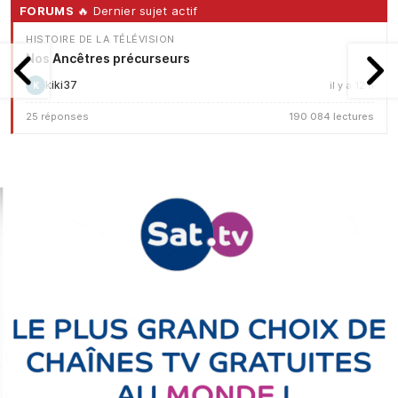
FORUMS
🔥 Dernier sujet actif
HISTOIRE DE LA TÉLÉVISION
Nos Ancêtres précurseurs
kiki37
il y a 12 h
K
25 réponses
190 084 lectures