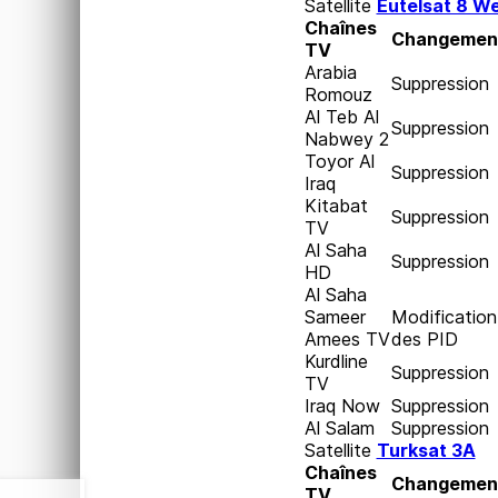
Satellite
Eutelsat 8 We
Chaînes
Changemen
TV
Arabia
Suppression
Romouz
Al Teb Al
Suppression
Nabwey 2
Toyor Al
Suppression
Iraq
Kitabat
Suppression
TV
Al Saha
Suppression
HD
Al Saha
Sameer
Modification
Amees TV
des PID
Kurdline
Suppression
TV
Iraq Now
Suppression
Al Salam
Suppression
Satellite
Turksat 3A
Chaînes
Changemen
TV