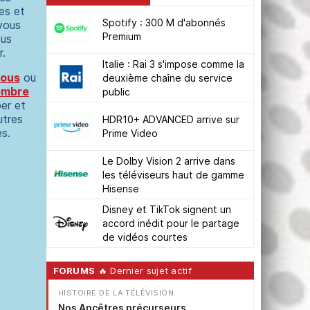
es et
Spotify : 300 M d'abonnés
 vous
Premium
us
r.
Italie : Rai 3 s'impose comme la
vous
ou
deuxième chaîne du service
embre
public
per et
utres
HDR10+ ADVANCED arrive sur
s.
Prime Video
Le Dolby Vision 2 arrive dans
les téléviseurs haut de gamme
Hisense
Disney et TikTok signent un
accord inédit pour le partage
de vidéos courtes
FORUMS
🔥 Dernier sujet actif
HISTOIRE DE LA TÉLÉVISION
Nos Ancêtres précurseurs