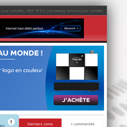
n par satellite
,
TNT
,
IPTV
,
Streaming
,
Internet par satellite
!
Derniers coms
+ commentés
les