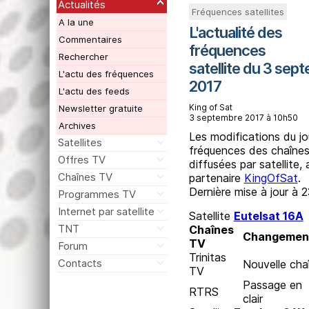
Actualités
Fréquences satellites
A la une
L'actualité des
Commentaires
fréquences
Rechercher
satellite du 3 sep
L'actu des fréquences
2017
L'actu des feeds
King of Sat
Newsletter gratuite
3 septembre 2017 à 10h50
Archives
Les modifications du jo
Satellites
fréquences des chaîne
Offres TV
diffusées par satellite,
Chaînes TV
partenaire
KingOfSat
.
Dernière mise à jour à 
Programmes TV
Internet par satellite
Satellite
Eutelsat 16A
TNT
Chaînes
Changemen
TV
Forum
Trinitas
Contacts
Nouvelle cha
TV
Passage en
RTRS
clair