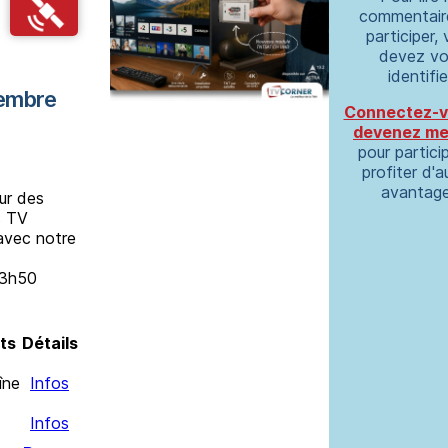
commentair
participer,
devez vo
identifie
tembre
Connectez-
devenez m
pour partici
profiter d'a
avantage
ur des
s TV
 avec notre
23h50
ts
Détails
îne
Infos
Infos