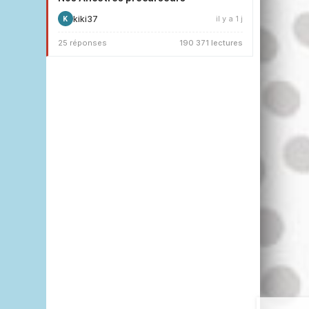
kiki37
il y a 1 j
K
25 réponses
190 371 lectures