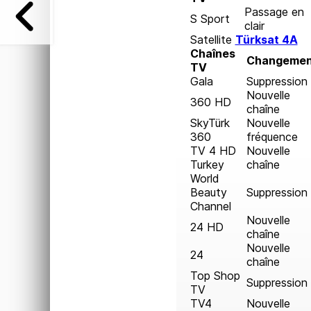
Passage en
S Sport
clair
Satellite
Türksat 4A
Chaînes
Changemen
TV
Gala
Suppression
Nouvelle
360 HD
chaîne
SkyTürk
Nouvelle
360
fréquence
TV 4 HD
Nouvelle
Turkey
chaîne
World
Beauty
Suppression
Channel
Nouvelle
24 HD
chaîne
Nouvelle
24
chaîne
Top Shop
Suppression
TV
TV4
Nouvelle