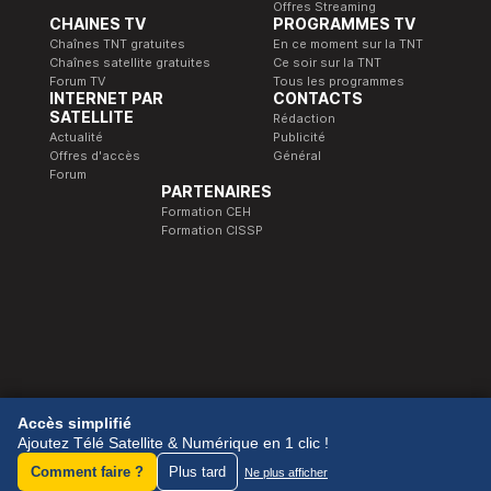
Offres Streaming
CHAINES TV
PROGRAMMES TV
Chaînes TNT gratuites
En ce moment sur la TNT
Chaînes satellite gratuites
Ce soir sur la TNT
Forum TV
Tous les programmes
INTERNET PAR
CONTACTS
SATELLITE
Rédaction
Actualité
Publicité
Offres d'accès
Général
Forum
PARTENAIRES
Formation CEH
Formation CISSP
© 1989-2026 Télé Satellite et Numérique.
Accès simplifié
Ajoutez Télé Satellite & Numérique en 1 clic !
Comment faire ?
Plus tard
Ne plus afficher