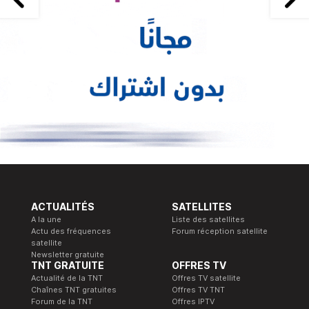
ACTUALITÉS
SATELLITES
A la une
Liste des satellites
Actu des fréquences
Forum réception satellite
satellite
Newsletter gratuite
TNT GRATUITE
OFFRES TV
Actualité de la TNT
Offres TV satellite
Chaînes TNT gratuites
Offres TV TNT
Forum de la TNT
Offres IPTV