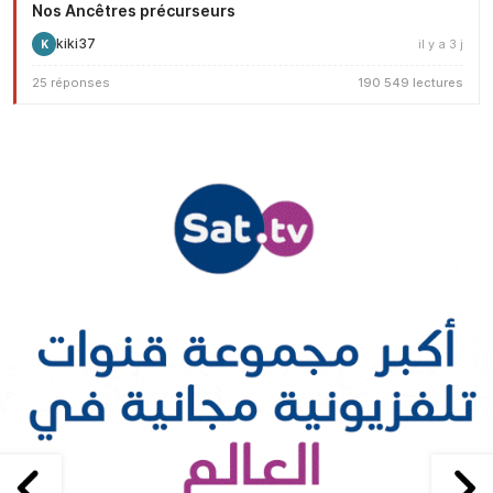
Nos Ancêtres précurseurs
kiki37
il y a 3 j
K
25 réponses
190 549 lectures