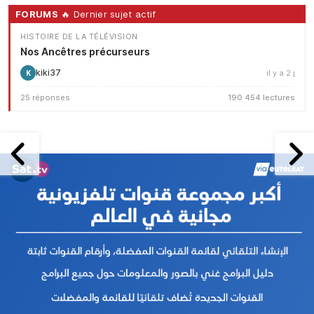
FORUMS
🔥 Dernier sujet actif
HISTOIRE DE LA TÉLÉVISION
Nos Ancêtres précurseurs
kiki37
il y a 2 j
K
25 réponses
190 454 lectures