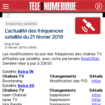
Fréquences satellites
L'actualité des fréquences
satellite du 21 février 2019
King of Sat
21 février 2019 à 15h50
Les modifications du jour des fréquences des chaînes TV
diffusées par satellite, avec notre partenaire
KingOfSat
.
Dernière mise à jour à 23h50
Satellite
Astra 1N
Chaînes TV
Changements
Détails
Boomerang
Modification des PID
Infos
Satellite
Astra 2G
Chaînes TV
Changements
Détails
Islam Channel
Suppression
Infos
Iqraa TV
Suppression
Infos
Iqra Bangla
Suppression
Infos