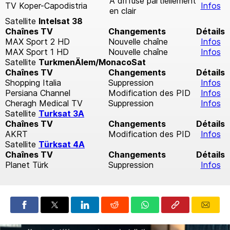
A diffusé partiellement
TV Koper-Capodistria
Infos
en clair
Satellite
Intelsat 38
Chaînes TV
Changements
Détails
MAX Sport 2 HD
Nouvelle chaîne
Infos
MAX Sport 1 HD
Nouvelle chaîne
Infos
Satellite
TurkmenÄlem/MonacoSat
Chaînes TV
Changements
Détails
Shopping Italia
Suppression
Infos
Persiana Channel
Modification des PID
Infos
Cheragh Medical TV
Suppression
Infos
Satellite
Turksat 3A
Chaînes TV
Changements
Détails
AKRT
Modification des PID
Infos
Satellite
Türksat 4A
Chaînes TV
Changements
Détails
Planet Türk
Suppression
Infos