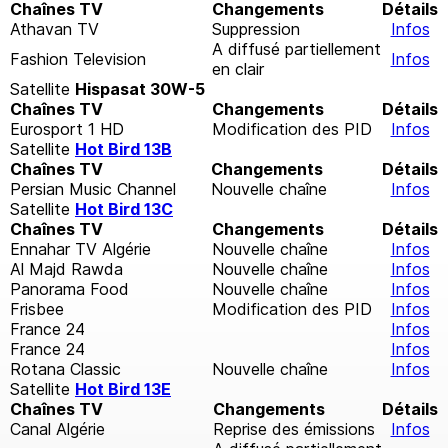
Chaînes TV
Changements
Détails
Athavan TV
Suppression
Infos
A diffusé partiellement
Fashion Television
Infos
en clair
Satellite
Hispasat 30W-5
Chaînes TV
Changements
Détails
Eurosport 1 HD
Modification des PID
Infos
Satellite
Hot Bird 13B
Chaînes TV
Changements
Détails
Persian Music Channel
Nouvelle chaîne
Infos
Satellite
Hot Bird 13C
Chaînes TV
Changements
Détails
Ennahar TV Algérie
Nouvelle chaîne
Infos
Al Majd Rawda
Nouvelle chaîne
Infos
Panorama Food
Nouvelle chaîne
Infos
Frisbee
Modification des PID
Infos
France 24
Infos
France 24
Infos
Rotana Classic
Nouvelle chaîne
Infos
Satellite
Hot Bird 13E
Chaînes TV
Changements
Détails
Canal Algérie
Reprise des émissions
Infos