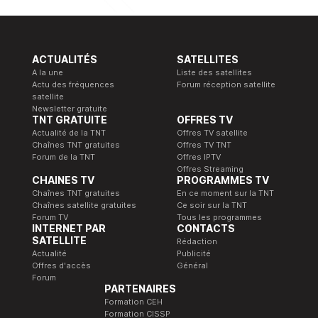
ACTUALITÉS
SATELLITES
A la une
Liste des satellites
Actu des fréquences
Forum réception satellite
satellite
Newsletter gratuite
TNT GRATUITE
OFFRES TV
Actualité de la TNT
Offres TV satellite
Chaînes TNT gratuites
Offres TV TNT
Forum de la TNT
Offres IPTV
Offres Streaming
CHAINES TV
PROGRAMMES TV
Chaînes TNT gratuites
En ce moment sur la TNT
Chaînes satellite gratuites
Ce soir sur la TNT
Forum TV
Tous les programmes
INTERNET PAR
CONTACTS
SATELLITE
Rédaction
Actualité
Publicité
Offres d'accès
Général
Forum
PARTENAIRES
Formation CEH
Formation CISSP