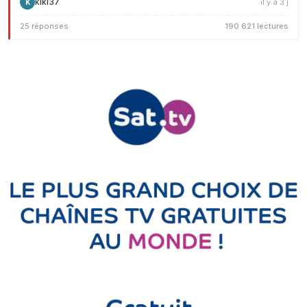
kiki37
il y a 3 j
K
25 réponses
190 621 lectures