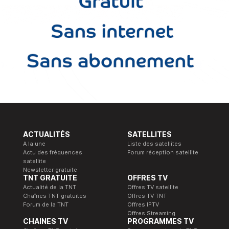
ACTUALITÉS
SATELLITES
A la une
Liste des satellites
Actu des fréquences
Forum réception satellite
satellite
Newsletter gratuite
TNT GRATUITE
OFFRES TV
Actualité de la TNT
Offres TV satellite
Chaînes TNT gratuites
Offres TV TNT
Forum de la TNT
Offres IPTV
Offres Streaming
CHAINES TV
PROGRAMMES TV