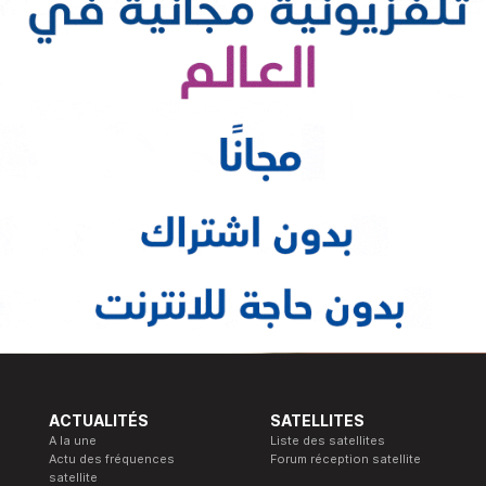
ACTUALITÉS
SATELLITES
A la une
Liste des satellites
Actu des fréquences
Forum réception satellite
satellite