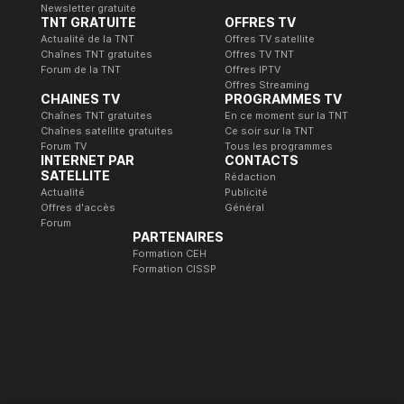
Newsletter gratuite
TNT GRATUITE
OFFRES TV
Actualité de la TNT
Offres TV satellite
Chaînes TNT gratuites
Offres TV TNT
Forum de la TNT
Offres IPTV
Offres Streaming
CHAINES TV
PROGRAMMES TV
Chaînes TNT gratuites
En ce moment sur la TNT
Chaînes satellite gratuites
Ce soir sur la TNT
Forum TV
Tous les programmes
INTERNET PAR
CONTACTS
SATELLITE
Rédaction
Actualité
Publicité
Offres d'accès
Général
Forum
PARTENAIRES
Formation CEH
Formation CISSP