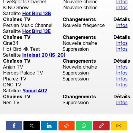
LiveSports Channel
Nouvelle chaîne
Infos
KINO Show
Nouvelle chaîne
Infos
Satellite
Hot Bird 13B
Chaînes TV
Changements
Détails
Persian Music Channel
Nouvelle fréquence
Infos
Satellite
Hot Bird 13E
Chaînes TV
Changements
Détails
Cine34
Nouvelle chaîne
Infos
Hot Bird 4k Test
Suppression
Infos
Satellite
Intelsat 20 (IS-20)
Chaînes TV
Changements
Détails
Anjan TV
Nouvelle chaîne
Infos
Heroes Palace TV
Suppression
Infos
Pharez TV
Suppression
Infos
DNC TV
Infos
Satellite
Yamal 402
Chaînes TV
Changements
Détails
Ren TV
Suppression
Infos