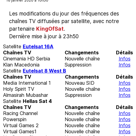
16 janvier 2020 à 10h50
Les modifications du jour des fréquences des
chaînes TV diffusées par satellite, avec notre
partenaire
KingOfSat
.
Dernière mise à jour à 23h50
Satellite
Eutelsat 16A
Chaînes TV
Changements
Détails
Cinemania HD Serbia
Nouvelle chaîne
Infos
Klan Macedonia
Suppression
Infos
Satellite
Eutelsat 8 West B
Chaînes TV
Changements
Détails
Media International 1
Nouveau SID
Infos
Holy Spirit TV
Nouvelle chaîne
Infos
Almasirah Mubashar
Suppression
Infos
Satellite
Hellas Sat 4
Chaînes TV
Changements
Détails
Racing Channel
Nouvelle chaîne
Infos
Powerspin
Nouvelle chaîne
Infos
Virtual Games 2
Nouvelle chaîne
Infos
Virtual Games1
Nouvelle chaîne
Infos