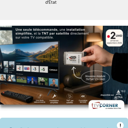
d'État
!