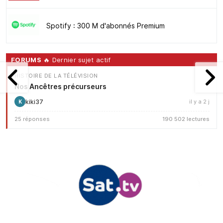
Spotify : 300 M d'abonnés Premium
FORUMS
🔥 Dernier sujet actif
HISTOIRE DE LA TÉLÉVISION
Nos Ancêtres précurseurs
kiki37
il y a 2 j
K
25 réponses
190 502 lectures