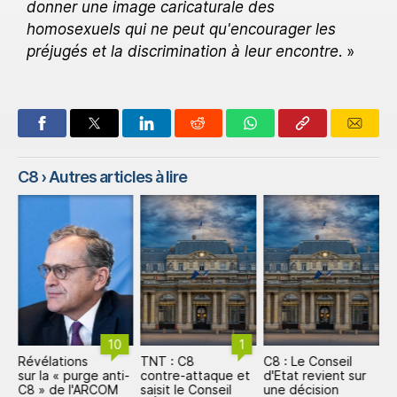
donner une image caricaturale des
homosexuels qui ne peut qu'encourager les
préjugés et la discrimination à leur encontre
. »
C8
› Autres articles à lire
10
1
Révélations
TNT : C8
C8 : Le Conseil
R
sur la « purge anti-
contre-attaque et
d'Etat revient sur
s
C8 » de l'ARCOM
saisit le Conseil
une décision
C