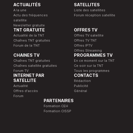
ACTUALITÉS
SATELLITES
A la une
Liste des satellites
Actu des fréquences
Forum réception satellite
satellite
Newsletter gratuite
TNT GRATUITE
OFFRES TV
Actualité de la TNT
Offres TV satellite
Chaînes TNT gratuites
Offres TV TNT
Forum de la TNT
Offres IPTV
Offres Streaming
CHAINES TV
PROGRAMMES TV
Chaînes TNT gratuites
En ce moment sur la TNT
Chaînes satellite gratuites
Ce soir sur la TNT
Forum TV
Tous les programmes
INTERNET PAR
CONTACTS
SATELLITE
Rédaction
Actualité
Publicité
Offres d'accès
Général
Forum
PARTENAIRES
Formation CEH
Formation CISSP