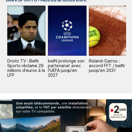
Droits TV : BeIN
beIN prolonge son
Roland-Garros :
D
N
Sports réclame 29
partenariat avec
accord FFT / beIN
S
millions d'euros à la
l'UEFA jusqu'en
jusqu'en 2031
m
LFP
2027
L