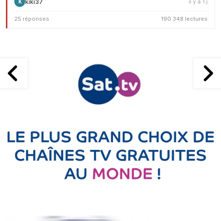
kiki37
il y a 1 j
K
25 réponses
190 348 lectures