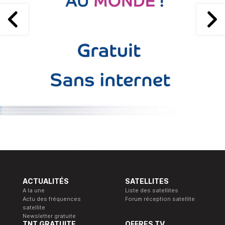
ACTUALITÉS
SATELLITES
A la une
Liste des satellites
Actu des fréquences
Forum réception satellite
satellite
Newsletter gratuite
TNT GRATUITE
OFFRES TV