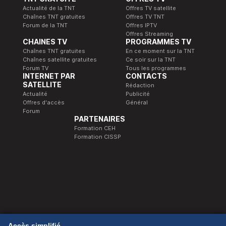
Actualité de la TNT
Offres TV satellite
Chaînes TNT gratuites
Offres TV TNT
Forum de la TNT
Offres IPTV
Offres Streaming
CHAINES TV
PROGRAMMES TV
Chaînes TNT gratuites
En ce moment sur la TNT
Chaînes satellite gratuites
Ce soir sur la TNT
Forum TV
Tous les programmes
INTERNET PAR
CONTACTS
SATELLITE
Rédaction
Actualité
Publicité
Offres d'accès
Général
Forum
PARTENAIRES
Formation CEH
Formation CISSP
© 1989-2026 Télé Satellite et Numérique.
Accès simplifié