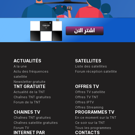
ACTUALITÉS
SATELLITES
A la une
Liste des satellites
Actu des fréquences
Forum réception satellite
satellite
Newsletter gratuite
TNT GRATUITE
OFFRES TV
Actualité de la TNT
Offres TV satellite
Chaînes TNT gratuites
Offres TV TNT
Forum de la TNT
Offres IPTV
Offres Streaming
CHAINES TV
PROGRAMMES TV
Chaînes TNT gratuites
En ce moment sur la TNT
Chaînes satellite gratuites
Ce soir sur la TNT
Forum TV
Tous les programmes
INTERNET PAR
CONTACTS