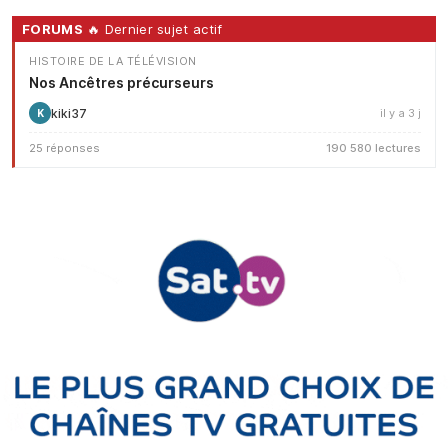
FORUMS
🔥 Dernier sujet actif
HISTOIRE DE LA TÉLÉVISION
Nos Ancêtres précurseurs
kiki37
il y a 3 j
K
25 réponses
190 580 lectures