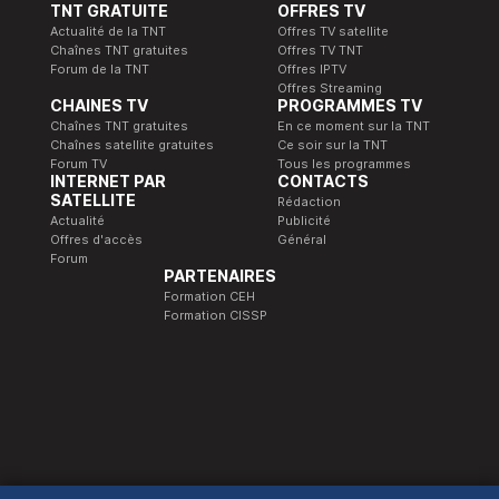
TNT GRATUITE
OFFRES TV
Actualité de la TNT
Offres TV satellite
Chaînes TNT gratuites
Offres TV TNT
Forum de la TNT
Offres IPTV
Offres Streaming
CHAINES TV
PROGRAMMES TV
Chaînes TNT gratuites
En ce moment sur la TNT
Chaînes satellite gratuites
Ce soir sur la TNT
Forum TV
Tous les programmes
INTERNET PAR
CONTACTS
SATELLITE
Rédaction
Actualité
Publicité
Offres d'accès
Général
Forum
PARTENAIRES
Formation CEH
Formation CISSP