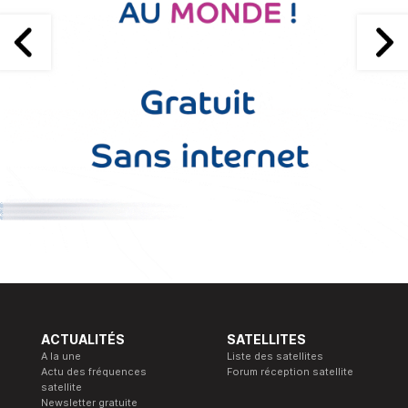
ACTUALITÉS
SATELLITES
A la une
Liste des satellites
Actu des fréquences
Forum réception satellite
satellite
Newsletter gratuite