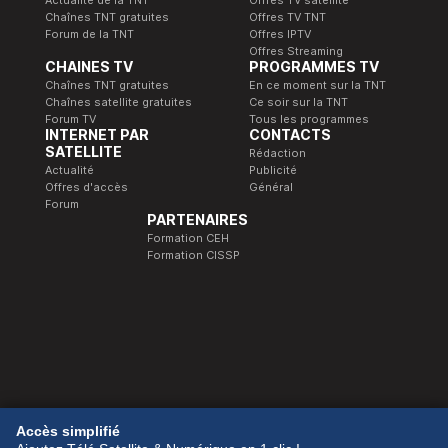
Actualité de la TNT
Offres TV satellite
Chaînes TNT gratuites
Offres TV TNT
Forum de la TNT
Offres IPTV
Offres Streaming
CHAINES TV
PROGRAMMES TV
Chaînes TNT gratuites
En ce moment sur la TNT
Chaînes satellite gratuites
Ce soir sur la TNT
Forum TV
Tous les programmes
INTERNET PAR
CONTACTS
SATELLITE
Rédaction
Actualité
Publicité
Offres d'accès
Général
Forum
PARTENAIRES
Formation CEH
Formation CISSP
© 1989-2026 Télé Satellite et Numérique.
Accès simplifié