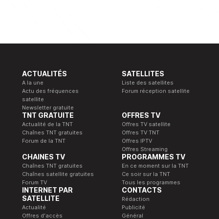
ACTUALITÉS
SATELLITES
A la une
Liste des satellites
Actu des fréquences
Forum réception satellite
satellite
Newsletter gratuite
TNT GRATUITE
OFFRES TV
Actualité de la TNT
Offres TV satellite
Chaînes TNT gratuites
Offres TV TNT
Forum de la TNT
Offres IPTV
Offres Streaming
CHAINES TV
PROGRAMMES TV
Chaînes TNT gratuites
En ce moment sur la TNT
Chaînes satellite gratuites
Ce soir sur la TNT
Forum TV
Tous les programmes
INTERNET PAR
CONTACTS
SATELLITE
Rédaction
Actualité
Publicité
Offres d'accès
Général