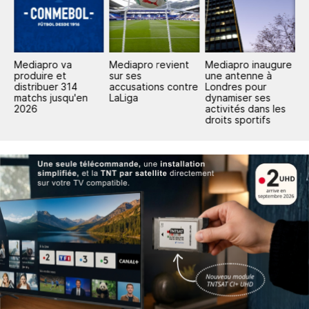
Mediapro va
Mediapro revient
Mediapro inaugure
M
produire et
sur ses
une antenne à
G
distribuer 314
accusations contre
Londres pour
s'
matchs jusqu'en
LaLiga
dynamiser ses
d
2026
activités dans les
droits sportifs