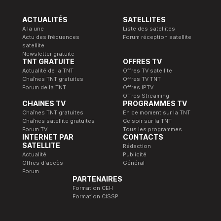
ACTUALITÉS
SATELLITES
A la une
Liste des satellites
Actu des fréquences
Forum réception satellite
satellite
Newsletter gratuite
TNT GRATUITE
OFFRES TV
Actualité de la TNT
Offres TV satellite
Chaînes TNT gratuites
Offres TV TNT
Forum de la TNT
Offres IPTV
Offres Streaming
CHAINES TV
PROGRAMMES TV
Chaînes TNT gratuites
En ce moment sur la TNT
Chaînes satellite gratuites
Ce soir sur la TNT
Forum TV
Tous les programmes
INTERNET PAR
CONTACTS
SATELLITE
Rédaction
Actualité
Publicité
Offres d'accès
Général
Forum
PARTENAIRES
Formation CEH
Formation CISSP