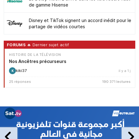
de gamme Hisense
Disney et TikTok signent un accord inédit pour le
partage de vidéos courtes
FORUMS
🔥 Dernier sujet actif
HISTOIRE DE LA TÉLÉVISION
Nos Ancêtres précurseurs
kiki37
il y a 1 j
K
25 réponses
190 371 lectures