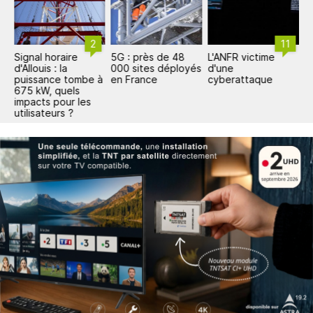
2
11
Signal horaire
5G : près de 48
L'ANFR victime
S
d'Allouis : la
000 sites déployés
d'une
d'
puissance tombe à
en France
cyberattaque
p
675 kW, quels
6
impacts pour les
i
utilisateurs ?
u