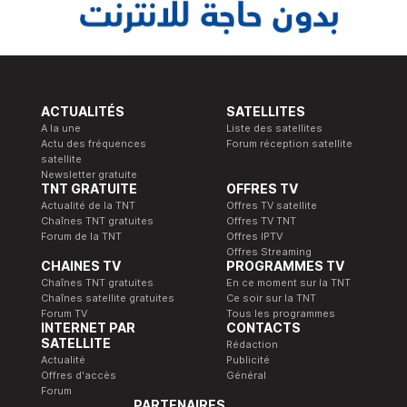
ACTUALITÉS
SATELLITES
A la une
Liste des satellites
Actu des fréquences
Forum réception satellite
satellite
Newsletter gratuite
TNT GRATUITE
OFFRES TV
Actualité de la TNT
Offres TV satellite
Chaînes TNT gratuites
Offres TV TNT
Forum de la TNT
Offres IPTV
Offres Streaming
CHAINES TV
PROGRAMMES TV
Chaînes TNT gratuites
En ce moment sur la TNT
Chaînes satellite gratuites
Ce soir sur la TNT
Forum TV
Tous les programmes
INTERNET PAR
CONTACTS
SATELLITE
Rédaction
Actualité
Publicité
Offres d'accès
Général
Forum
PARTENAIRES