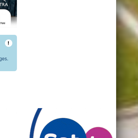
!
ges.