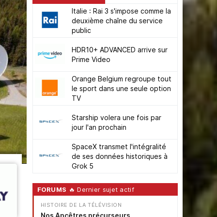
Italie : Rai 3 s'impose comme la
deuxième chaîne du service
public
HDR10+ ADVANCED arrive sur
Prime Video
Orange Belgium regroupe tout
le sport dans une seule option
TV
Starship volera une fois par
jour l'an prochain
SpaceX transmet l'intégralité
de ses données historiques à
Grok 5
FORUMS
🔥 Dernier sujet actif
HISTOIRE DE LA TÉLÉVISION
Nos Ancêtres précurseurs