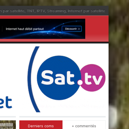
n par satellite
,
TNT
,
IPTV
,
Streaming
,
Internet par satellite
Derniers coms
+ commentés