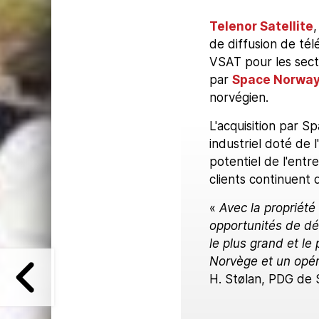
Telenor Satellite
,
de diffusion de tél
VSAT pour les sect
par
Space Norwa
norvégien.
L'acquisition par S
industriel doté de l
potentiel de l'entre
clients continuent 
«
Avec la propriété
opportunités de d
le plus grand et le
Norvège et un opér
H. Stølan, PDG de