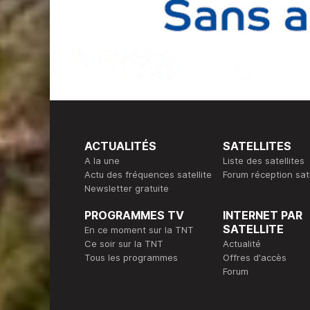
ACTUALITÉS
SATELLITES
A la une
Liste des satellites
Actu des fréquences satellite
Forum réception sate
Newsletter gratuite
PROGRAMMES TV
INTERNET PAR
SATELLITE
En ce moment sur la TNT
Ce soir sur la TNT
Actualité
Tous les programmes
Offres d'accès
Forum