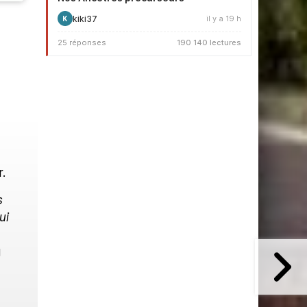
kiki37
il y a 19 h
K
25 réponses
190 140 lectures
.
s
ui
g