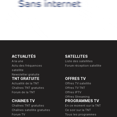
ACTUALITÉS
SATELLITES
A la une
Liste des satellites
Actu des fréquences
Forum réception satellite
satellite
Newsletter gratuite
TNT GRATUITE
OFFRES TV
Actualité de la TNT
Offres TV satellite
Chaînes TNT gratuites
Offres TV TNT
Forum de la TNT
Offres IPTV
Offres Streaming
CHAINES TV
PROGRAMMES TV
Chaînes TNT gratuites
En ce moment sur la TNT
Chaînes satellite gratuites
Ce soir sur la TNT
Forum TV
Tous les programmes