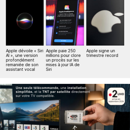
Apple dévoile « Siri
Apple paie 250
Apple signe un
F
AI », une version
millions pour clore
trimestre record
A
profondément
un procès sur les
c
remaniée de son
mises à jour IA de
assistant vocal
Siri