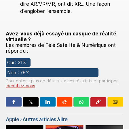
dire AR/VR/MR, ont dit XR... Une façon
d'englober l'ensemble.
Avez-vous déjà essayé un casque de réalité
virtuelle ?
Les membres de Télé Satellite & Numérique ont
répondu :
Oui : 21%
Non : 79%
Pour obtenir plus de détails sur ces résultats et participer,
identifiez-vous
.
Apple
› Autres articles à lire