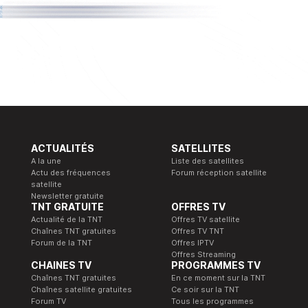
ACTUALITÉS
SATELLITES
A la une
Liste des satellites
Actu des fréquences
Forum réception satellite
satellite
Newsletter gratuite
TNT GRATUITE
OFFRES TV
Actualité de la TNT
Offres TV satellite
Chaînes TNT gratuites
Offres TV TNT
Forum de la TNT
Offres IPTV
Offres Streaming
CHAINES TV
PROGRAMMES TV
Chaînes TNT gratuites
En ce moment sur la TNT
Chaînes satellite gratuites
Ce soir sur la TNT
Forum TV
Tous les programmes