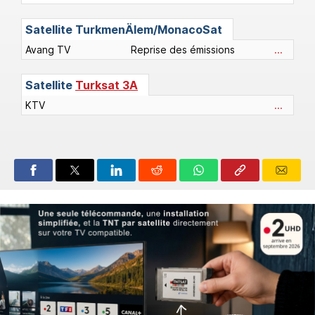
Satellite
TurkmenÄlem/MonacoSat
Avang TV
Reprise des émissions
...
Satellite
Turksat 3A
KTV
...