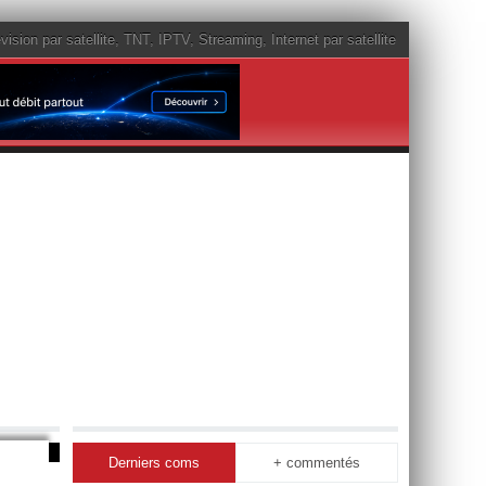
vision par satellite
,
TNT
,
IPTV
,
Streaming
,
Internet par satellite
Derniers coms
+ commentés