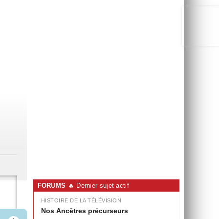
Orange Belgium regroupe tout le
sport dans une seule option TV
Italie : Rai 3 s'impose comme la
deuxième chaîne du service
public
HDR10+ ADVANCED arrive sur
Prime Video
Starship volera une fois par jour
l'an prochain
SpaceX transmet l'intégralité de
ses données historiques à Grok 5
FORUMS
🔥 Dernier sujet actif
HISTOIRE DE LA TÉLÉVISION
Nos Ancêtres précurseurs