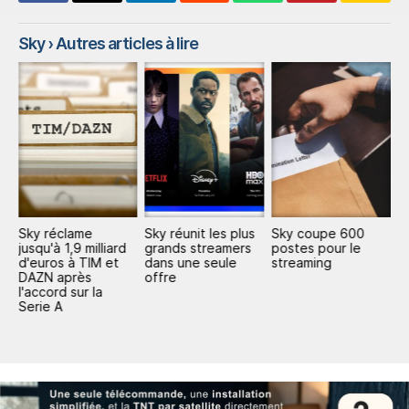
Sky
› Autres articles à lire
Sky réclame
Sky réunit les plus
Sky coupe 600
F
jusqu'à 1,9 milliard
grands streamers
postes pour le
a
d'euros à TIM et
dans une seule
streaming
v
el
DAZN après
offre
d
l'accord sur la
p
Serie A
d