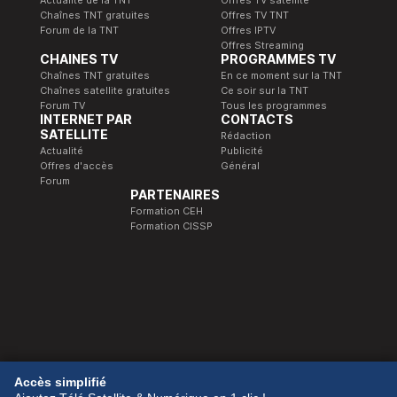
Chaînes TNT gratuites
Offres TV TNT
Forum de la TNT
Offres IPTV
Offres Streaming
CHAINES TV
PROGRAMMES TV
Chaînes TNT gratuites
En ce moment sur la TNT
Chaînes satellite gratuites
Ce soir sur la TNT
Forum TV
Tous les programmes
INTERNET PAR
CONTACTS
SATELLITE
Rédaction
Actualité
Publicité
Offres d'accès
Général
Forum
PARTENAIRES
Formation CEH
Formation CISSP
© 1989-2026 Télé Satellite et Numérique.
Accès simplifié