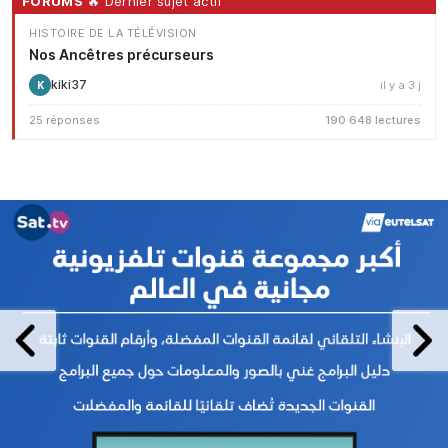
FORUMS
🔥 Dernier sujet actif
HISTOIRE DE LA TÉLÉVISION
Nos Ancêtres précurseurs
kiki37
il y a 3 j
K
25 réponses
190 648 lectures