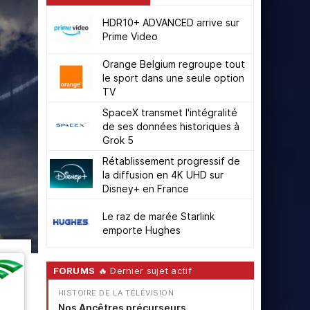
HDR10+ ADVANCED arrive sur
Prime Video
Orange Belgium regroupe tout
le sport dans une seule option
TV
SpaceX transmet l'intégralité
de ses données historiques à
Grok 5
Rétablissement progressif de
la diffusion en 4K UHD sur
Disney+ en France
Le raz de marée Starlink
emporte Hughes
FORUMS
🔥 Dernier sujet actif
HISTOIRE DE LA TÉLÉVISION
Nos Ancêtres précurseurs