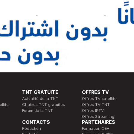
TNT GRATUITE
OFFRES TV
Actualité de la TNT
Offres TV satellite
llite
Chaînes TNT gratuites
Offres TV TNT
Forum de la TNT
Offres IPTV
Offres Streaming
CONTACTS
PARTENAIRES
Rédaction
Formation CEH