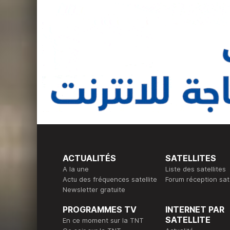
ACTUALITÉS
SATELLITES
A la une
Liste des satellites
Actu des fréquences satellite
Forum réception sate
Newsletter gratuite
PROGRAMMES TV
INTERNET PAR
SATELLITE
En ce moment sur la TNT