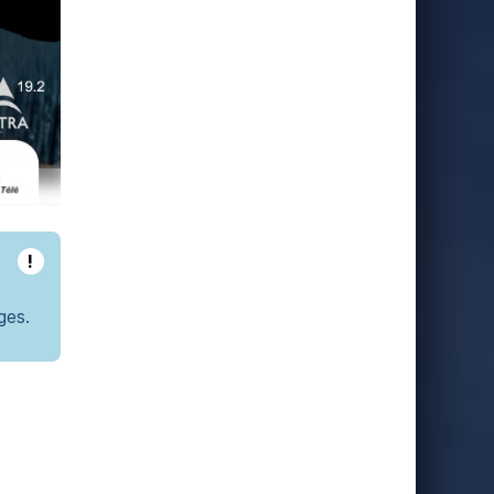
!
ges.