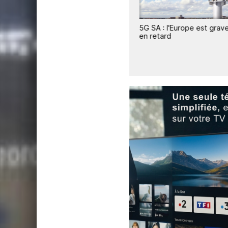
9
ne
Prévision de forte croissance
5G SA : l'Europe est gra
oches
de la 5G en Afrique
en retard
subsaharienne