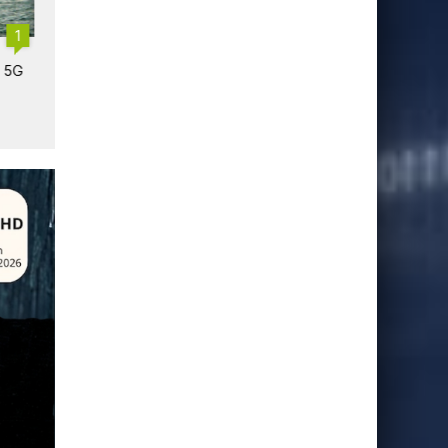
1
Explosion du trafic 5G en
5G : les États‑Unis frôlent
a 5G
Espagne
l'adoption totale