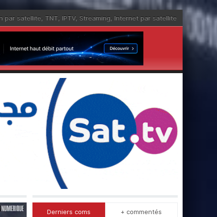
n par satellite
,
TNT
,
IPTV
,
Streaming
,
Internet par satellite
Derniers coms
+ commentés