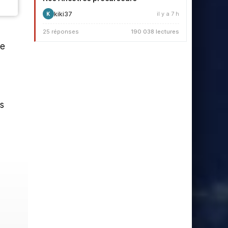
kiki37
il y a 7 h
K
25 réponses
190 038 lectures
ce
s