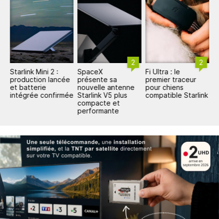
2
2
Starlink Mini 2 :
SpaceX
Fi Ultra : le
S
production lancée
présente sa
premier traceur
d
et batterie
nouvelle antenne
pour chiens
s
intégrée confirmée
Starlink V5 plus
compatible Starlink
S
compacte et
d
performante
c