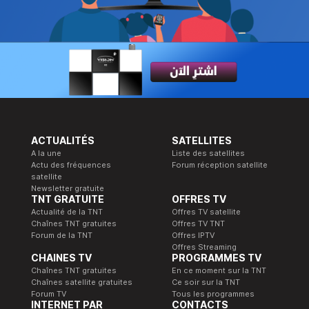
ACTUALITÉS
SATELLITES
A la une
Liste des satellites
Actu des fréquences
Forum réception satellite
satellite
Newsletter gratuite
TNT GRATUITE
OFFRES TV
Actualité de la TNT
Offres TV satellite
Chaînes TNT gratuites
Offres TV TNT
Forum de la TNT
Offres IPTV
Offres Streaming
CHAINES TV
PROGRAMMES TV
Chaînes TNT gratuites
En ce moment sur la TNT
Chaînes satellite gratuites
Ce soir sur la TNT
Forum TV
Tous les programmes
INTERNET PAR
CONTACTS