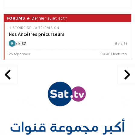
FORUMS
🔥 Dernier sujet actif
HISTOIRE DE LA TÉLÉVISION
Nos Ancêtres précurseurs
kiki37
il y a 1 j
K
25 réponses
190 361 lectures