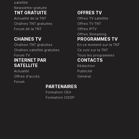
satellite
Newsletter gratuite
TNT GRATUITE
OFFRES TV
Actualité de la TNT
Offres TV satellite
Chaînes TNT gratuites
Offres TV TNT
Forum de la TNT
Offres IPTV
Offres Streaming
CHAINES TV
PROGRAMMES TV
Chaînes TNT gratuites
En ce moment sur la TNT
Chaînes satellite gratuites
Ce soir sur la TNT
Forum TV
Tous les programmes
INTERNET PAR
CONTACTS
SATELLITE
Rédaction
Actualité
Publicité
Offres d'accès
Général
Forum
PARTENAIRES
Formation CEH
Formation CISSP