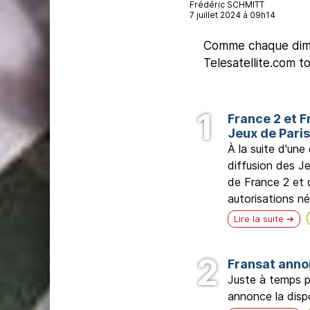
Frédéric SCHMITT
7 juillet 2024 à 09h14
Comme chaque dimanc
Telesatellite.com t
France 2 et F
Jeux de Pari
À la suite d'un
diffusion des Je
de France 2 et 
autorisations n
Lire la suite
Fransat anno
Juste à temps p
annonce la disp