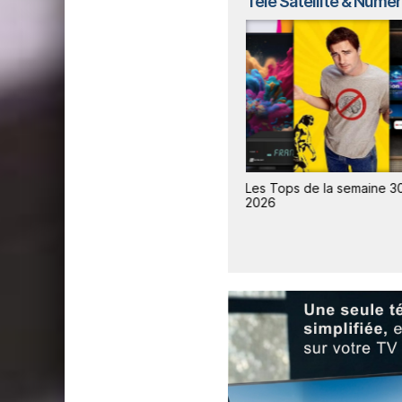
Télé Satellite & Numé
0 /
Les Tops de la semaine 31 /
Les Tops de la semaine 30
2026
2026