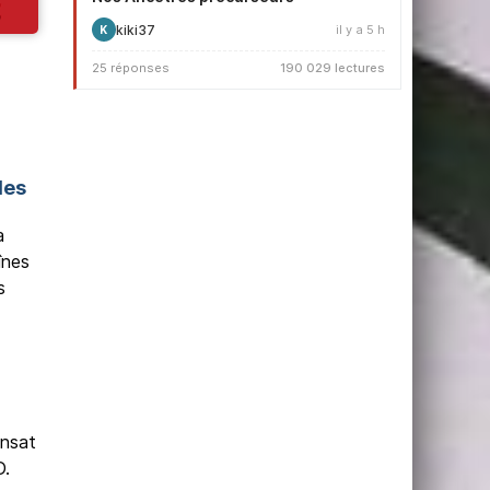
kiki37
il y a 5 h
K
25 réponses
190 029 lectures
les
a
înes
s
ansat
D.