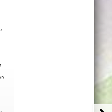
e
a
in