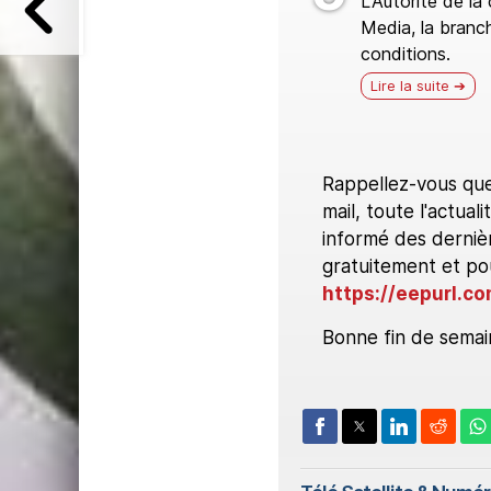
L'Autorité de la
Media, la branc
conditions.
Lire la suite
Rappellez-vous qu
mail, toute l'actu
informé des dernièr
gratuitement et pour
https://eepurl.c
Bonne fin de semain