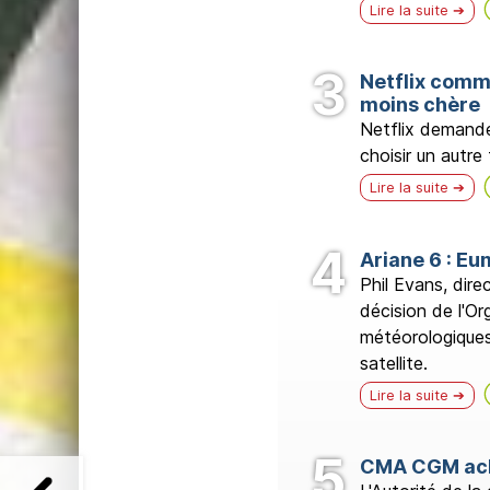
Lire la suite
Netflix comm
moins chère
Netflix demande
choisir un autre 
Lire la suite
Ariane 6 : E
Phil Evans, dire
décision de l'Or
météorologiques
satellite.
Lire la suite
CMA CGM achè