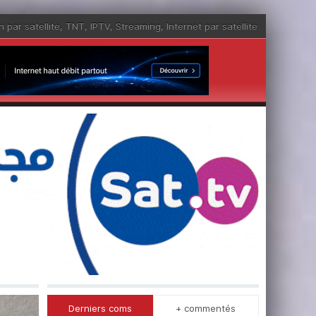
n par satellite
,
TNT
,
IPTV
,
Streaming
,
Internet par satellite
Derniers coms
+ commentés