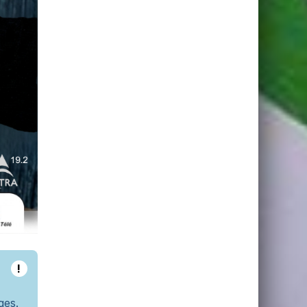
!
ges.