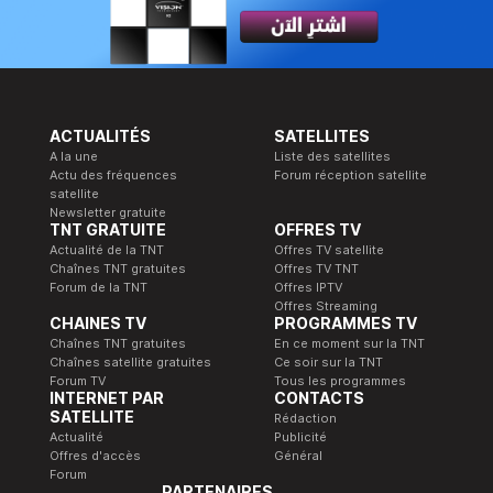
ACTUALITÉS
SATELLITES
A la une
Liste des satellites
Actu des fréquences
Forum réception satellite
satellite
Newsletter gratuite
TNT GRATUITE
OFFRES TV
Actualité de la TNT
Offres TV satellite
Chaînes TNT gratuites
Offres TV TNT
Forum de la TNT
Offres IPTV
Offres Streaming
CHAINES TV
PROGRAMMES TV
Chaînes TNT gratuites
En ce moment sur la TNT
Chaînes satellite gratuites
Ce soir sur la TNT
Forum TV
Tous les programmes
INTERNET PAR
CONTACTS
SATELLITE
Rédaction
Actualité
Publicité
Offres d'accès
Général
Forum
PARTENAIRES