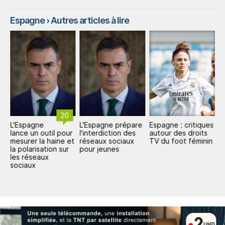
Espagne
› Autres articles à lire
20
:
L'Espagne
L'Espagne prépare
Espagne : critiques
E
lance un outil pour
l'interdiction des
autour des droits
l'
mesurer la haine et
réseaux sociaux
TV du foot féminin
a
la polarisation sur
pour jeunes
p
e
les réseaux
a
sociaux