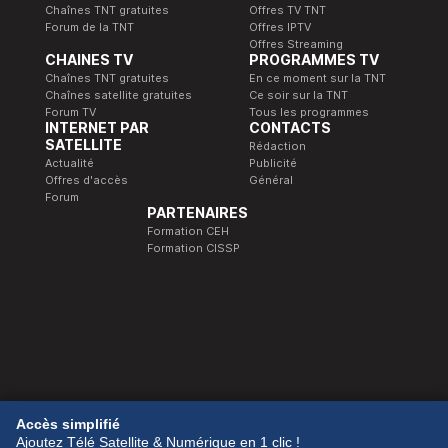
Chaînes TNT gratuites
Offres TV TNT
Forum de la TNT
Offres IPTV
Offres Streaming
CHAINES TV
PROGRAMMES TV
Chaînes TNT gratuites
En ce moment sur la TNT
Chaînes satellite gratuites
Ce soir sur la TNT
Forum TV
Tous les programmes
INTERNET PAR
CONTACTS
SATELLITE
Rédaction
Actualité
Publicité
Offres d'accès
Général
Forum
PARTENAIRES
Formation CEH
Formation CISSP
© 1989-2026 Télé Satellite et Numérique.
Accès simplifié
Ajoutez Télé Satellite & Numérique en 1 clic !