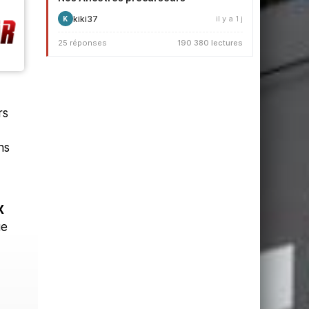
kiki37
il y a 1 j
K
25 réponses
190 380 lectures
rs
ns
X
ue