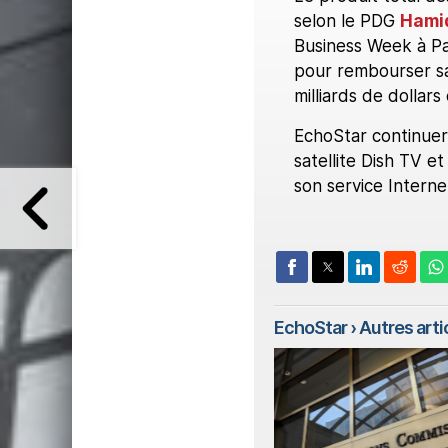
selon le PDG
Hami
Business Week à Pari
pour rembourser sa 
milliards de dollars 
EchoStar continuera
satellite Dish TV e
son service Interne
EchoStar
› Autres artic