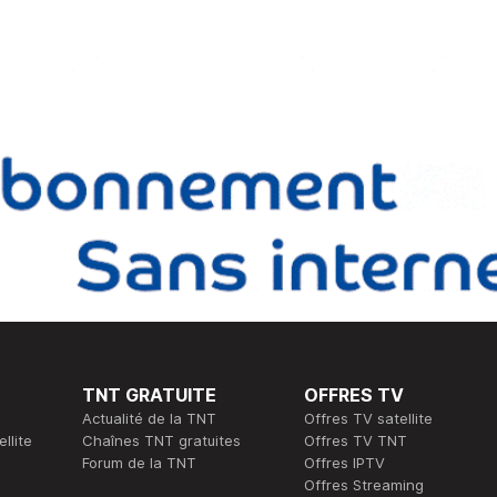
TNT GRATUITE
OFFRES TV
Actualité de la TNT
Offres TV satellite
llite
Chaînes TNT gratuites
Offres TV TNT
Forum de la TNT
Offres IPTV
Offres Streaming