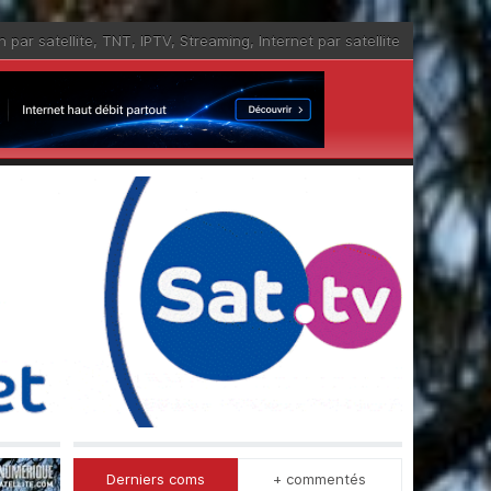
n par satellite
,
TNT
,
IPTV
,
Streaming
,
Internet par satellite
Derniers coms
+ commentés