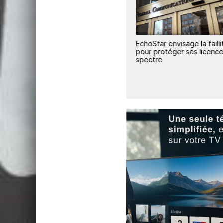
nd
Télévision payante : EchoStar
EchoStar envisage la failli
subit un nouveau trimestre de
pour protéger ses licenc
désabonnements massifs
spectre