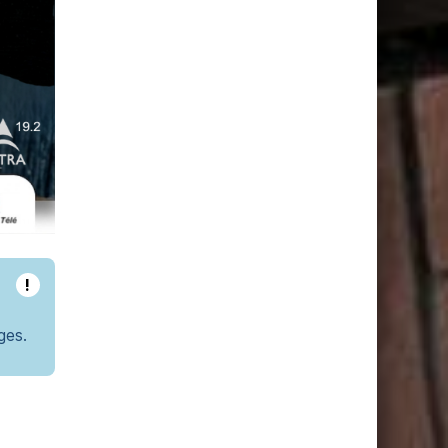
!
ges.