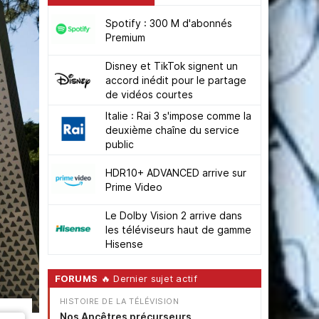
Spotify : 300 M d'abonnés
Premium
Disney et TikTok signent un
accord inédit pour le partage
de vidéos courtes
Italie : Rai 3 s'impose comme la
deuxième chaîne du service
public
HDR10+ ADVANCED arrive sur
Prime Video
Le Dolby Vision 2 arrive dans
les téléviseurs haut de gamme
Hisense
FORUMS
🔥 Dernier sujet actif
HISTOIRE DE LA TÉLÉVISION
Nos Ancêtres précurseurs