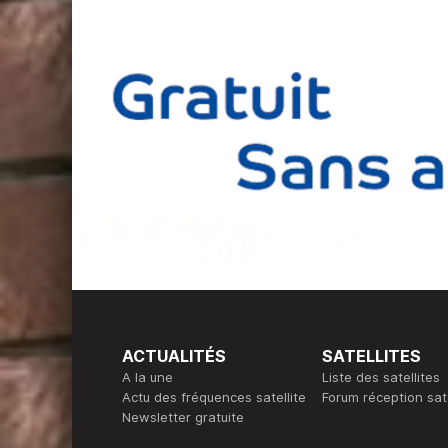
ACTUALITÉS
SATELLITES
A la une
Liste des satellites
Actu des fréquences satellite
Forum réception sate
Newsletter gratuite