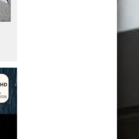
Télévision payante : EchoStar
EchoStar envisage la faillit
subit un nouveau trimestre de
pour protéger ses licences
désabonnements massifs
spectre