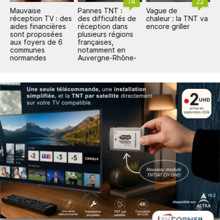
14
22
Mauvaise
Pannes TNT :
Vague de
P
de
réception TV : des
des difficultés de
chaleur : la TNT va
l
r
aides financières
réception dans
encore griller
a
NT
sont proposées
plusieurs régions
L
aux foyers de 6
françaises,
c
communes
notamment en
e
normandes
Auvergne-Rhône-
Alpes