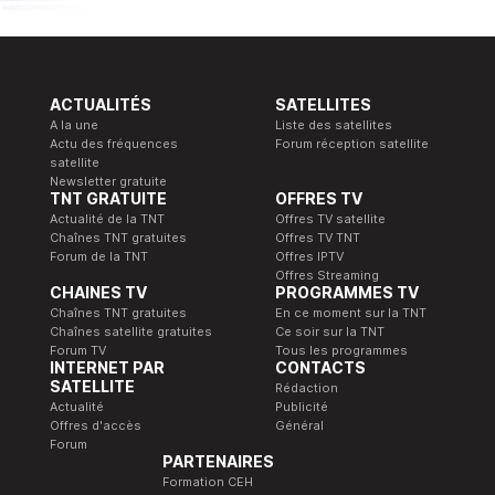
ACTUALITÉS
SATELLITES
A la une
Liste des satellites
Actu des fréquences
Forum réception satellite
satellite
Newsletter gratuite
TNT GRATUITE
OFFRES TV
Actualité de la TNT
Offres TV satellite
Chaînes TNT gratuites
Offres TV TNT
Forum de la TNT
Offres IPTV
Offres Streaming
CHAINES TV
PROGRAMMES TV
Chaînes TNT gratuites
En ce moment sur la TNT
Chaînes satellite gratuites
Ce soir sur la TNT
Forum TV
Tous les programmes
INTERNET PAR
CONTACTS
SATELLITE
Rédaction
Actualité
Publicité
Offres d'accès
Général
Forum
PARTENAIRES
Formation CEH