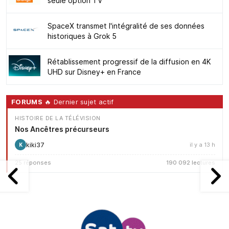
seule option TV
SpaceX transmet l'intégralité de ses données
historiques à Grok 5
Rétablissement progressif de la diffusion en 4K
UHD sur Disney+ en France
FORUMS
🔥 Dernier sujet actif
HISTOIRE DE LA TÉLÉVISION
Nos Ancêtres précurseurs
kiki37
il y a 13 h
K
25 réponses
190 092 lectures