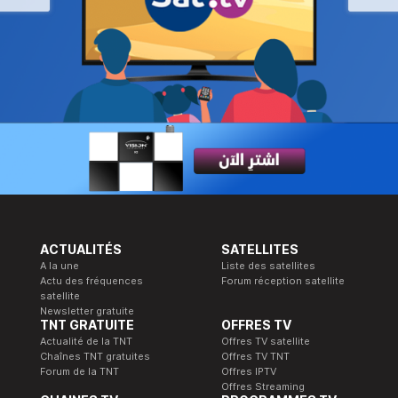
ACTUALITÉS
SATELLITES
A la une
Liste des satellites
Actu des fréquences
Forum réception satellite
satellite
Newsletter gratuite
TNT GRATUITE
OFFRES TV
Actualité de la TNT
Offres TV satellite
Chaînes TNT gratuites
Offres TV TNT
Forum de la TNT
Offres IPTV
Offres Streaming