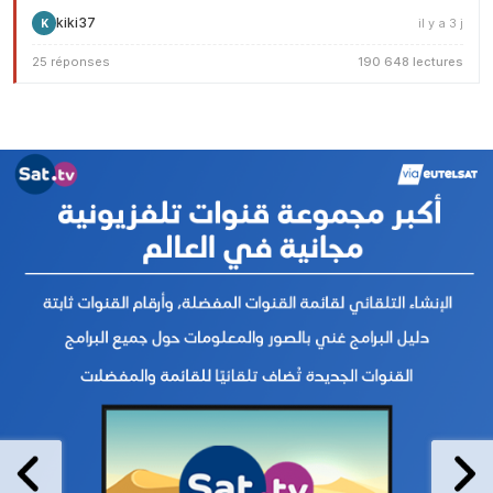
kiki37
il y a 3 j
K
25 réponses
190 648 lectures