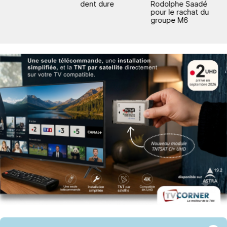
dent dure
Rodolphe Saadé
N
pour le rachat du
groupe M6