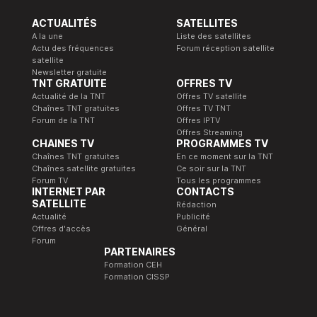
ACTUALITÉS
SATELLITES
A la une
Liste des satellites
Actu des fréquences
Forum réception satellite
satellite
Newsletter gratuite
TNT GRATUITE
OFFRES TV
Actualité de la TNT
Offres TV satellite
Chaînes TNT gratuites
Offres TV TNT
Forum de la TNT
Offres IPTV
Offres Streaming
CHAINES TV
PROGRAMMES TV
Chaînes TNT gratuites
En ce moment sur la TNT
Chaînes satellite gratuites
Ce soir sur la TNT
Forum TV
Tous les programmes
INTERNET PAR
CONTACTS
SATELLITE
Rédaction
Actualité
Publicité
Offres d'accès
Général
Forum
PARTENAIRES
Formation CEH
Formation CISSP