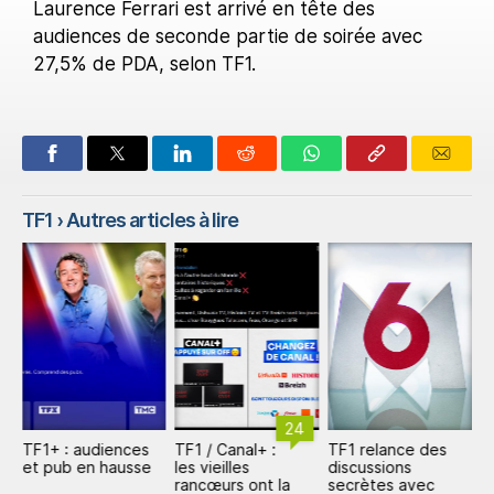
Laurence Ferrari est arrivé en tête des
audiences de seconde partie de soirée avec
27,5% de PDA, selon TF1.
TF1
› Autres articles à lire
24
TF1+ : audiences
TF1 / Canal+ :
TF1 relance des
T
o
et pub en hausse
les vieilles
discussions
d
rancœurs ont la
secrètes avec
d