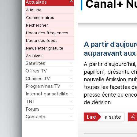
Canal+ N
Actualités
A la une
Commentaires
Rechercher
L'actu des fréquences
L'actu des feeds
A partir d'aujour
Newsletter gratuite
auparavant aux
Archives
Satellites
A partir d'aujourd'hu
Offres TV
papillon", présente c
Chaînes TV
nouvelle émission mul
Programmes TV
toutes les facettes des
Internet par satellite
presse écrite ou enco
TNT
de dérision.
Forum
Contacts
Lire
la suite