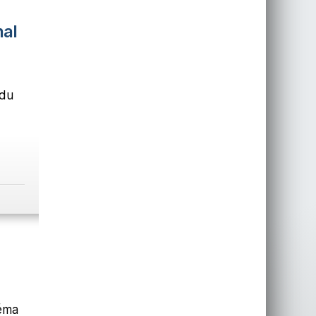
nal
 du
éma