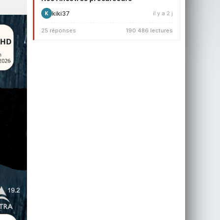
kiki37
il y a 2 j
K
25 réponses
190 486 lectures