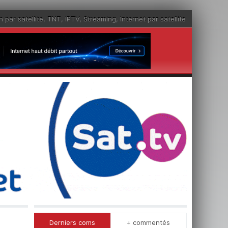
n par satellite
,
TNT
,
IPTV
,
Streaming
,
Internet par satellite
Derniers coms
+ commentés