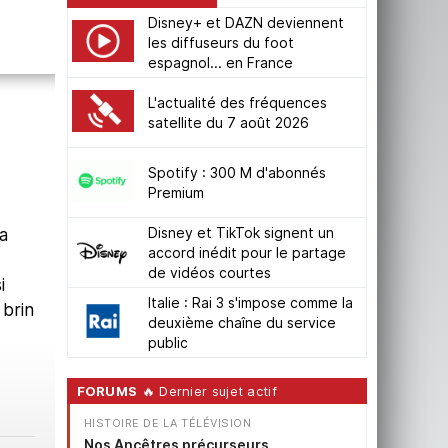
Disney+ et DAZN deviennent
les diffuseurs du foot
espagnol... en France
L'actualité des fréquences
satellite du 7 août 2026
Spotify : 300 M d'abonnés
Premium
Disney et TikTok signent un
a
accord inédit pour le partage
de vidéos courtes
i
Italie : Rai 3 s'impose comme la
 brin
deuxième chaîne du service
public
FORUMS
🔥 Dernier sujet actif
HISTOIRE DE LA TÉLÉVISION
Nos Ancêtres précurseurs