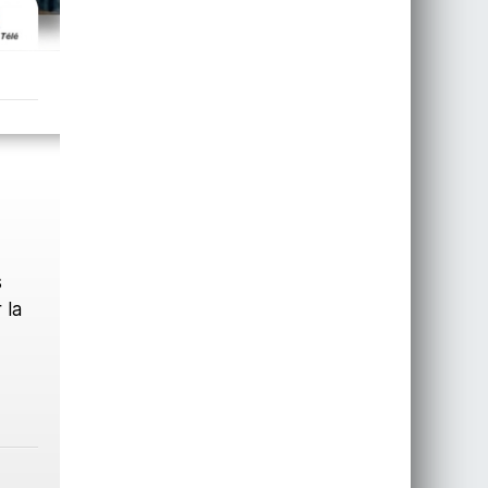
s
 la