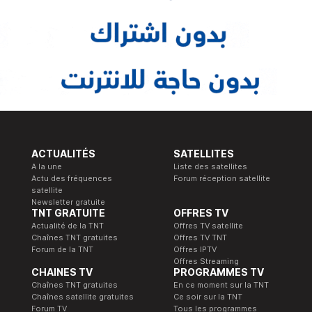
ACTUALITÉS
SATELLITES
A la une
Liste des satellites
Actu des fréquences
Forum réception satellite
satellite
Newsletter gratuite
TNT GRATUITE
OFFRES TV
Actualité de la TNT
Offres TV satellite
Chaînes TNT gratuites
Offres TV TNT
Forum de la TNT
Offres IPTV
Offres Streaming
CHAINES TV
PROGRAMMES TV
Chaînes TNT gratuites
En ce moment sur la TNT
Chaînes satellite gratuites
Ce soir sur la TNT
Forum TV
Tous les programmes